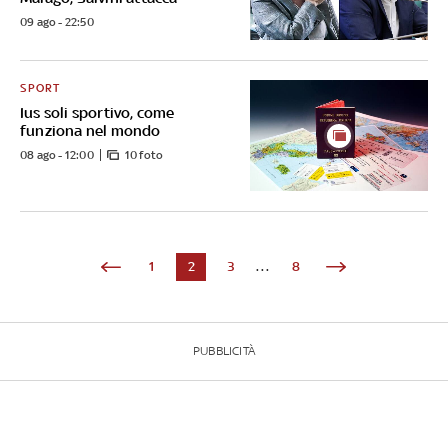
09 ago - 22:50
SPORT
Ius soli sportivo, come
funziona nel mondo
08 ago - 12:00
10 foto
1
2
3
...
8
PUBBLICITÀ