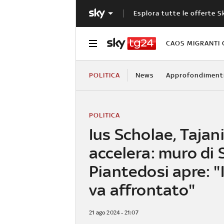
Esplora tutte le offerte S
CAOS MIGRANTI 
POLITICA
News
Approfondiment
POLITICA
Ius Scholae, Tajan
accelera: muro di S
Piantedosi apre: "
va affrontato"
21 ago 2024 - 21:07