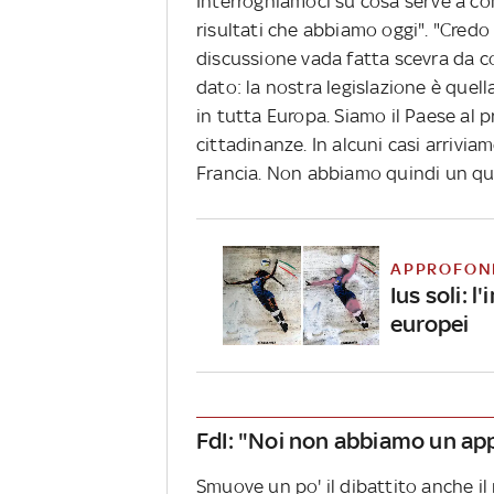
Interroghiamoci su cosa serve a com
risultati che abbiamo oggi". "Credo
discussione vada fatta scevra da c
dato: la nostra legislazione è quel
in tutta Europa. Siamo il Paese al 
cittadinanze. In alcuni casi arrivi
Francia. Non abbiamo quindi un qua
APPROFON
Ius soli: l
europei
FdI: "Noi non abbiamo un ap
Smuove un po' il dibattito anche il 