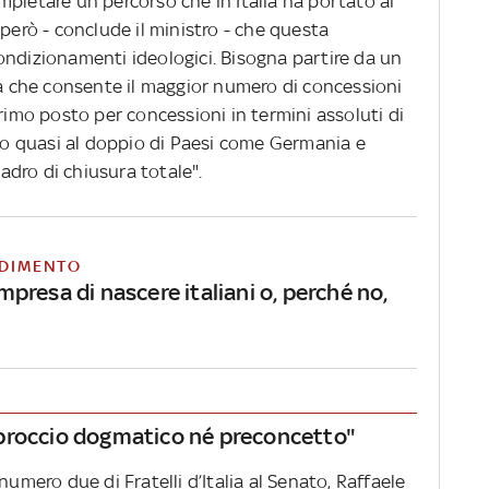
pletare un percorso che in Italia ha portato ai
 però - conclude il ministro - che questa
ondizionamenti ideologici. Bisogna partire da un
la che consente il maggior numero di concessioni
primo posto per concessioni in termini assoluti di
amo quasi al doppio di Paesi come Germania e
dro di chiusura totale".
DIMENTO
'impresa di nascere italiani o, perché no,
proccio dogmatico né preconcetto"
numero due di Fratelli d’Italia al Senato, Raffaele