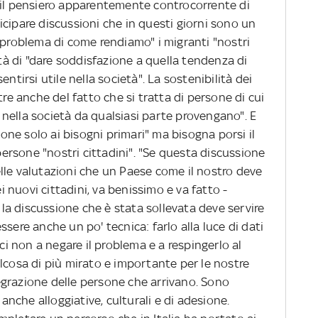
 il pensiero apparentemente controcorrente di
cipare discussioni che in questi giorni sono un
 problema di come rendiamo" i migranti "nostri
ità di "dare soddisfazione a quella tendenza di
ntirsi utile nella società". La sostenibilità dei
tre anche del fatto che si tratta di persone di cui
nella società da qualsiasi parte provengano". E
ne solo ai bisogni primari" ma bisogna porsi il
rsone "nostri cittadini". "Se questa discussione
lle valutazioni che un Paese come il nostro deve
nuovi cittadini, va benissimo e va fatto -
a discussione che è stata sollevata deve servire
sere anche un po' tecnica: farlo alla luce di dati
rci non a negare il problema e a respingerlo al
lcosa di più mirato e importante per le nostre
grazione delle persone che arrivano. Sono
che alloggiative, culturali e di adesione.