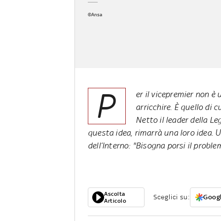
©Ansa
P
er il vicepremier non è
arricchire. È quello di 
Netto il leader della Le
questa idea, rimarrà una loro idea. U
dell’Interno: "Bisogna porsi il probl
Ascolta
Sceglici su:
Googl
Articolo