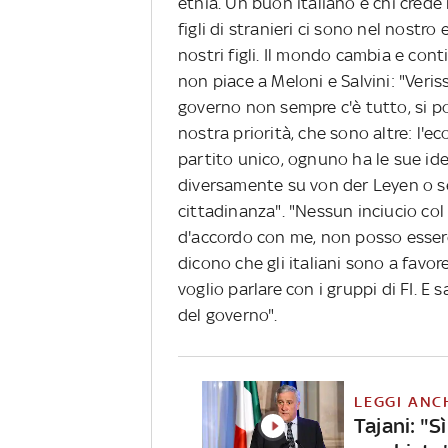
etnia. Un buon italiano è chi crede n
figli di stranieri ci sono nel nostro e
nostri figli. Il mondo cambia e con
non piace a Meloni e Salvini: "Ver
governo non sempre c'è tutto, si po
nostra priorità, che sono altre: l'
partito unico, ognuno ha le sue id
diversamente su von der Leyen o se
cittadinanza". "Nessun inciucio col
d'accordo con me, non posso essere
dicono che gli italiani sono a favor
voglio parlare con i gruppi di FI. E 
del governo".
LEGGI ANC
Tajani: "Sì