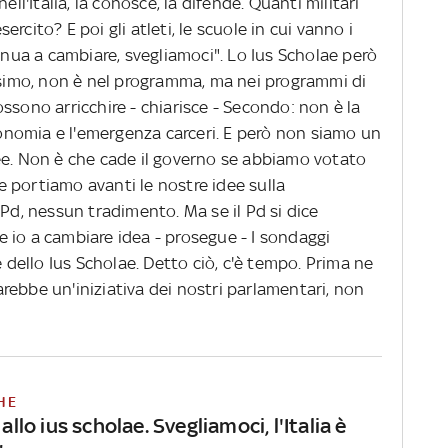
ell'Italia, la conosce, la difende. Quanti militari
sercito? E poi gli atleti, le scuole in cui vanno i
tinua a cambiare, svegliamoci". Lo Ius Scholae però
issimo, non è nel programma, ma nei programmi di
ssono arricchire - chiarisce - Secondo: non è la
economia e l'emergenza carceri. E però non siamo un
ee. Non è che cade il governo se abbiamo votato
 portiamo avanti le nostre idee sulla
 Pd, nessun tradimento. Ma se il Pd si dice
 io a cambiare idea - prosegue - I sondaggi
e dello Ius Scholae. Detto ciò, c'è tempo. Prima ne
sarebbe un'iniziativa dei nostri parlamentari, non
HE
 allo ius scholae. Svegliamoci, l'Italia è