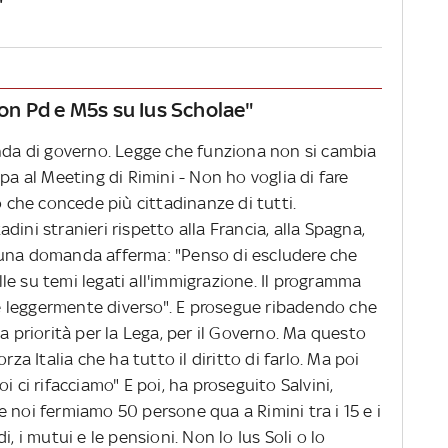
"
 con Pd e M5s su Ius Scholae"
enda di governo. Legge che funziona non si cambia
pa al Meeting di Rimini - Non ho voglia di fare
o che concede più cittadinanze di tutti.
ini stranieri rispetto alla Francia, alla Spagna,
 una domanda afferma: "Penso di escludere che
elle su temi legati all'immigrazione. Il programma
i è leggermente diverso". E prosegue ribadendo che
a priorità per la Lega, per il Governo. Ma questo
rza Italia che ha tutto il diritto di farlo. Ma poi
i ci rifacciamo" E poi, ha proseguito Salvini,
 noi fermiamo 50 persone qua a Rimini tra i 15 e i
, i mutui e le pensioni. Non lo Ius Soli o lo