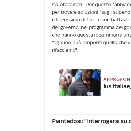
svuotacarceri". Per questo "abbiam
per trovare soluzioni "sugli stipendi
è liberissima di fare le sue battagl
del governo, nel programma del gov
che hanno questa idea, rimarrà una 
"ognuno può proporre quello che vu
rifacciamo".
APPROFON
Ius Italiae
Piantedosi: "Interrogarsi su 