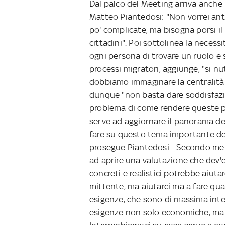
Dal palco del Meeting arriva anche
Matteo Piantedosi: "Non vorrei anti
po' complicate, ma bisogna porsi il
cittadini". Poi sottolinea la necess
ogni persona di trovare un ruolo e se
processi migratori, aggiunge, "si nu
dobbiamo immaginare la centralità 
dunque "non basta dare soddisfazio
problema di come rendere queste pe
serve ad aggiornare il panorama de
fare su questo tema importante dei 
prosegue Piantedosi - Secondo me l
ad aprire una valutazione che dev'es
concreti e realistici potrebbe aiuta
mittente, ma aiutarci ma a fare qua
esigenze, che sono di massima inte
esigenze non solo economiche, ma an