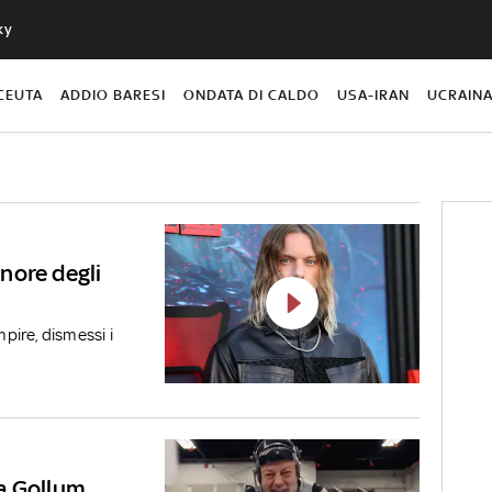
ky
CEUTA
ADDIO BARESI
ONDATA DI CALDO
USA-IRAN
UCRAIN
nore degli
mpire, dismessi i
 a Gollum,