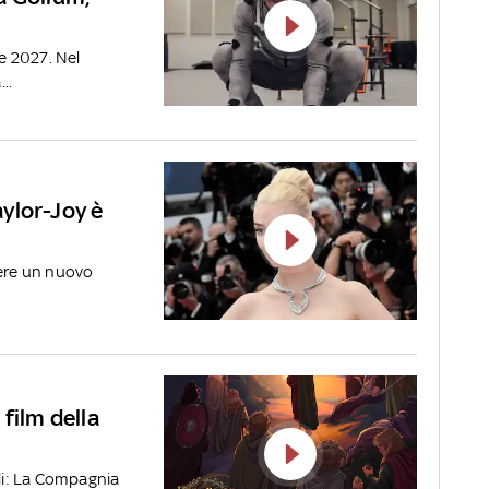
re 2027. Nel
..
aylor-Joy è
iere un nuovo
o film della
lli: La Compagnia