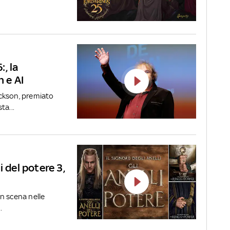
, la
n e AI
ckson, premiato
ta...
li del potere 3,
n scena nelle
.