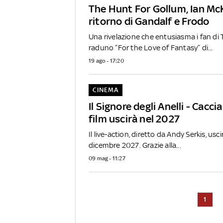
The Hunt For Gollum, Ian McKe
ritorno di Gandalf e Frodo
Una rivelazione che entusiasma i fan di T
raduno “For the Love of Fantasy” di...
19 ago - 17:20
CINEMA
Il Signore degli Anelli - Caccia
film uscirà nel 2027
Il live-action, diretto da Andy Serkis, uscir
dicembre 2027. Grazie alla...
09 mag - 11:27
1