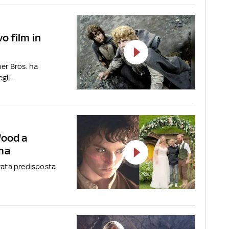
vo film in
er Bros. ha
li...
 Wood a
ma
avata predisposta