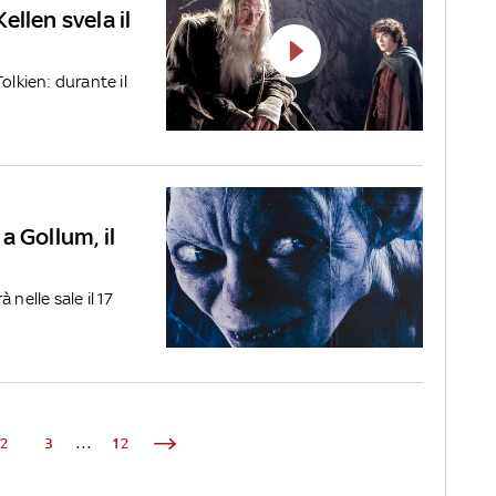
llen svela il
olkien: durante il
 a Gollum, il
à nelle sale il 17
2
3
...
12