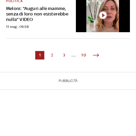
POLITICA
Meloni: "Auguri alle mamme,
senza di loro non esisterebbe
nulla" VIDEO
11 mag - 09:58
1
2
3
...
10
PUBBLICITÀ