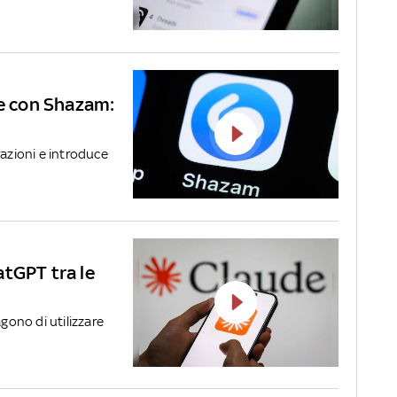
ne con Shazam:
razioni e introduce
atGPT tra le
agono di utilizzare