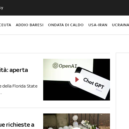
ky
CEUTA
ADDIO BARESI
ONDATA DI CALDO
USA-IRAN
UCRAIN
ità: aperta
 della Florida State
..
e richieste a