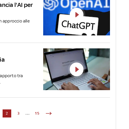
ncia l'AI per
 approccio alle
ia
 rapporto tra
.
2
3
...
15