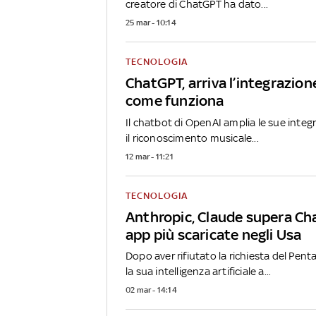
creatore di ChatGPT ha dato...
25 mar - 10:14
TECNOLOGIA
ChatGPT, arriva l’integrazio
come funziona
Il chatbot di OpenAI amplia le sue integ
il riconoscimento musicale...
12 mar - 11:21
TECNOLOGIA
Anthropic, Claude supera Ch
app più scaricate negli Usa
Dopo aver rifiutato la richiesta del Pent
la sua intelligenza artificiale a...
02 mar - 14:14