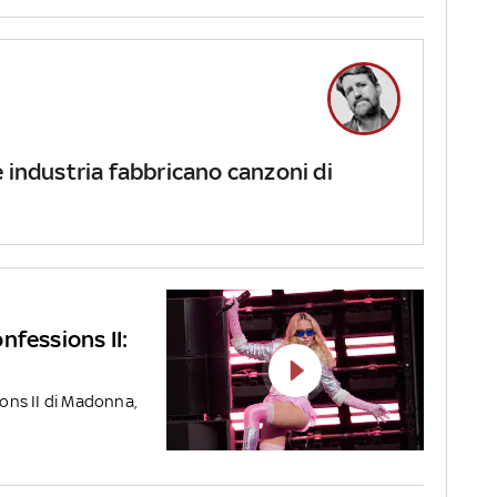
e industria fabbricano canzoni di
nfessions II:
ions II di Madonna,