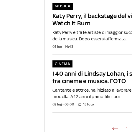
MUSICA
Katy Perry, il backstage del v
Watch It Burn
Katy Perry è tra le artiste di maggior suc
della musica. Dopo essersi affermata...
03 lug - 14:43
CINEMA
I 40 anni di Lindsay Lohan, i 
fra cinema e musica. FOTO
Cantante e attrice, ha iniziato a lavor
modella. A 12 anni il primo film, poi...
02 lug - 08:00
15 foto
1