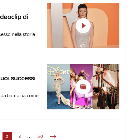
ideoclip di
cesso nella storia
suoi successi
are da bambina come
2
3
...
50