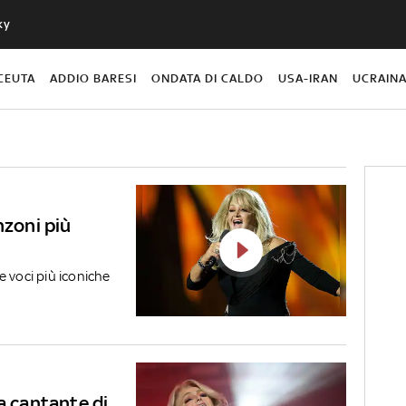
ky
CEUTA
ADDIO BARESI
ONDATA DI CALDO
USA-IRAN
UCRAIN
nzoni più
e voci più iconiche
a cantante di