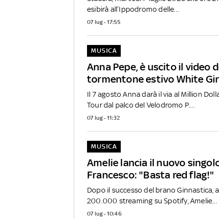
esibirà all’Ippodromo delle...
07 lug - 17:55
MUSICA
Anna Pepe, è uscito il video d
tormentone estivo White Gi
Il 7 agosto Anna darà il via al Million D
Tour dal palco del Velodromo P....
07 lug - 11:32
MUSICA
Amelie lancia il nuovo singol
Francesco: "Basta red flag!"
Dopo il successo del brano Ginnastica, ar
200.000 streaming su Spotify, Amelie...
07 lug - 10:46