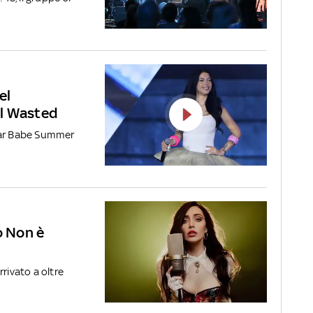
el
rl Wasted
ollar Babe Summer
o Non è
rivato a oltre