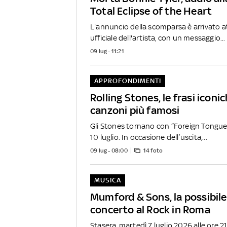
Total Eclipse of the Heart
L'annuncio della scomparsa è arrivato at
ufficiale dell'artista, con un messaggio...
09 lug - 11:21
APPROFONDIMENTI
Rolling Stones, le frasi iconic
canzoni più famosi
Gli Stones tornano con “Foreign Tongues
10 luglio. In occasione dell’uscita,...
09 lug - 08:00
14 foto
MUSICA
Mumford & Sons, la possibile
concerto al Rock in Roma
Stasera, martedì 7 luglio 2026 alle ore 21