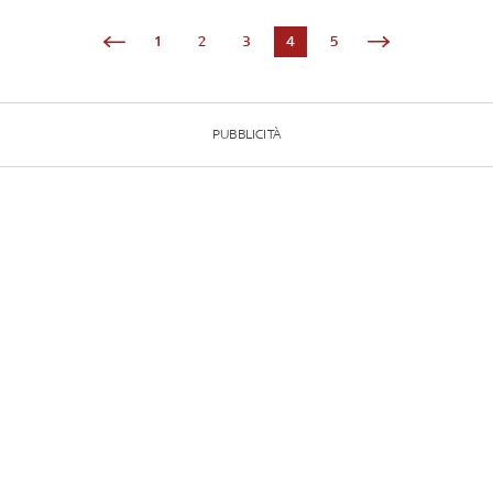
1
2
3
4
5
PUBBLICITÀ