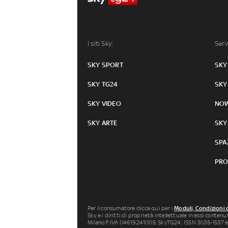
I siti Sky:
Serv
SKY SPORT
SKY
SKY TG24
SKY
SKY VIDEO
NO
SKY ARTE
SKY
SPA
PRO
Per il consumatore clicca qui per i
Moduli, Condizioni 
Sky e i diritti di proprietà intellettuale in essi conten
Milano P.IVA 04619241005. SkyTG24: ISSN 3035-1537 e