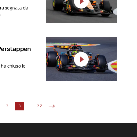
ra segnata da
...
, Verstappen
n ha chiuso le
2
3
...
27