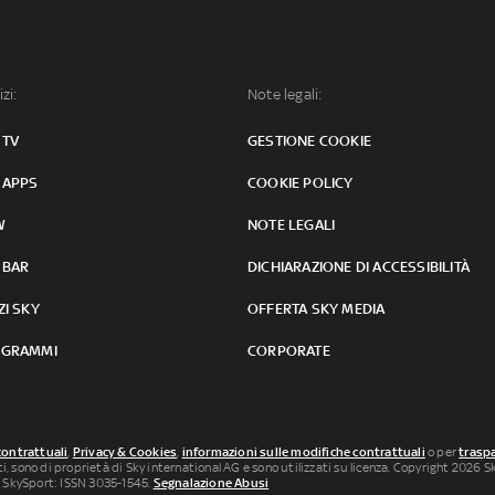
izi:
Note legali:
 TV
GESTIONE COOKIE
 APPS
COOKIE POLICY
W
NOTE LEGALI
 BAR
DICHIARAZIONE DI ACCESSIBILITÀ
ZI SKY
OFFERTA SKY MEDIA
GRAMMI
CORPORATE
contrattuali
,
Privacy & Cookies
,
informazioni sulle modifiche contrattuali
o per
traspa
uti, sono di proprietà di Sky international AG e sono utilizzati su licenza. Copyright 2026 Sky
 SkySport: ISSN 3035-1545.
Segnalazione Abusi