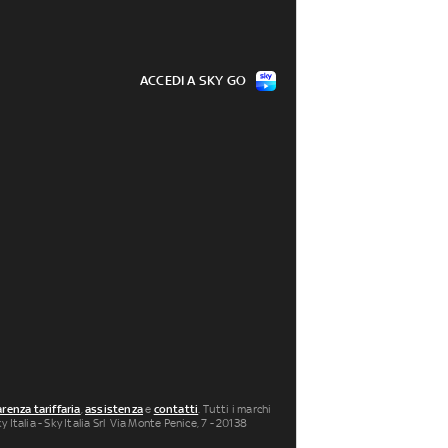
ACCEDI A SKY GO
renza tariffaria
,
assistenza
e
contatti
. Tutti i marchi
 Italia - Sky Italia Srl Via Monte Penice, 7 - 20138