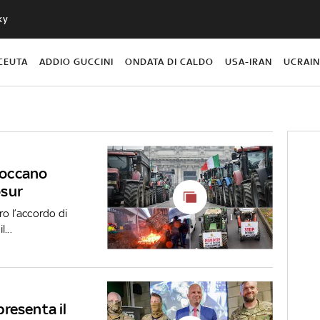
ky
CEUTA
ADDIO GUCCINI
ONDATA DI CALDO
USA-IRAN
UCRAI
bloccano
osur
ro l’accordo di
...
 presenta il