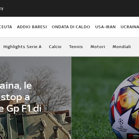
ky
CEUTA
ADDIO BARESI
ONDATA DI CALDO
USA-IRAN
UCRAIN
Highlights Serie A
Calcio
Tennis
Motori
Mondiali
ina, le
 stop a
 Gp F1 di