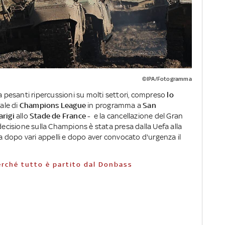
©IPA/Fotogramma
a pesanti ripercussioni su molti settori, compreso
lo
ale di
Champions League
in programma a
San
arigi
allo
Stade de France -
e la cancellazione del Gran
decisione sulla Champions è stata presa dalla Uefa alla
na dopo vari appelli e dopo aver convocato d'urgenza il
perché tutto è partito dal Donbass