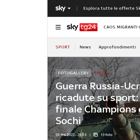
Esplora tutte le offerte S
CAOS MIGRANTI 
SPORT
News
Approfondimenti
FOTOGALLERY
SPORT
Guerra Russia-Ucra
ricadute su sport:
finale Champions e
Sochi
26 feb 2022 - 21:03
13 foto