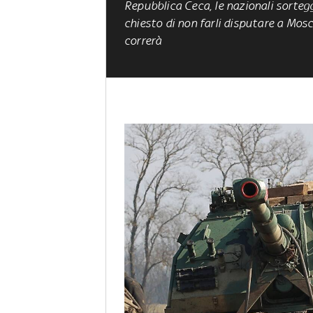
Repubblica Ceca, le nazionali sorteg
chiesto di non farli disputare a Mosc
correrà