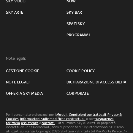
SKY VIDEO
NOW
SKY ARTE
SKY BAR
SPAZI SKY
PROGRAMMI
Note legali:
GESTIONE COOKIE
COOKIE POLICY
NOTE LEGALI
DICHIARAZIONE DI ACCESSIBILITÀ
OFFERTA SKY MEDIA
CORPORATE
Per il consumatore clicca qui per i
Moduli, Condizioni contrattuali
,
Privacy &
Cookies
,
informazioni sulle modifiche contrattuali
o per
trasparenza
tariffaria
,
assistenza
e
contatti
. Tutti i marchi Sky e i diritti di proprietà
intellettuale in essi contenuti, sono di proprietà di Sky international AG e sono
utilizzati su licenza. Copyright 2026 Sky Italia - Sky Italia Srl Via Monte Penice, 7 -