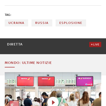
popolazione. Annunciata l'introduzione della legge
marziale
TAG:
UCRAINA
RUSSIA
ESPLOSIONE
DIRETTA
LIVE
MONDO: ULTIME NOTIZIE