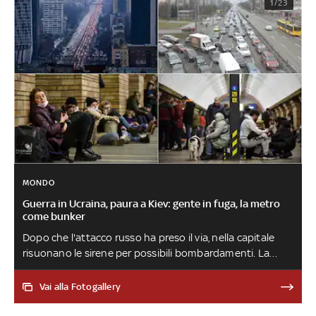
1/23
MONDO
Guerra in Ucraina, paura a Kiev: gente in fuga, la metro
come bunker
Dopo che l'attacco russo ha preso il via, nella capitale
risuonano le sirene per possibili bombardamenti. La
popolazione è stata invitata a recarsi nei rifugi antiaerei.
Tanti passano la notte in metropolitana. Code ai
Vai alla Fotogallery
benzinai, molti cittadini sono in fuga. 'State calmi e state
a casa', ha detto il presidente ucraino Zelensky alla