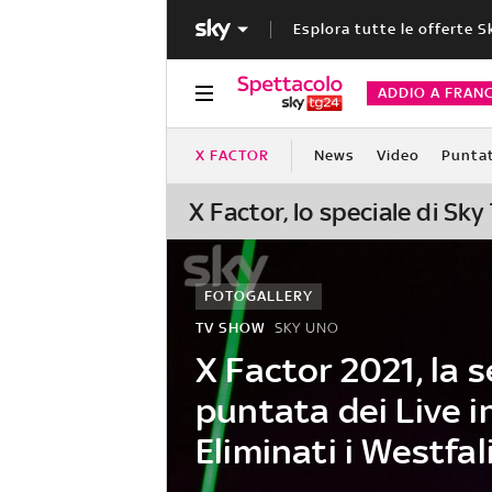
Esplora tutte le offerte S
ADDIO A FRAN
X FACTOR
News
Video
Punta
X Factor, lo speciale di Sk
FOTOGALLERY
TV SHOW
SKY UNO
X Factor 2021, la 
puntata dei Live in
Eliminati i Westfal