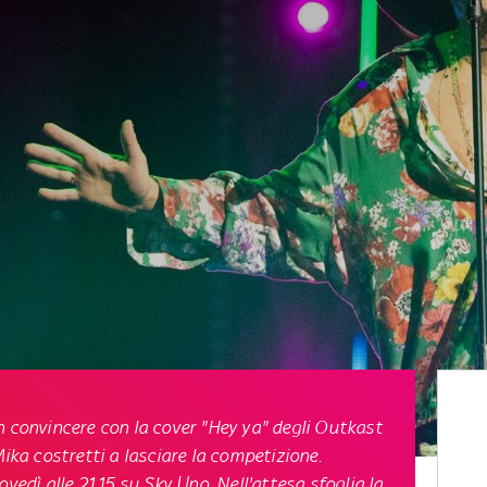
n convincere con la cover "Hey ya" degli Outkast
Mika costretti a lasciare la competizione.
dì alle 21.15 su Sky Uno. Nell'attesa sfoglia la