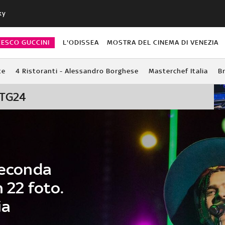
ky
CESCO GUCCINI
L'ODISSEA
MOSTRA DEL CINEMA DI VENEZIA
te
4 Ristoranti - Alessandro Borghese
Masterchef Italia
Br
y TG24
seconda
 22 foto.
ia