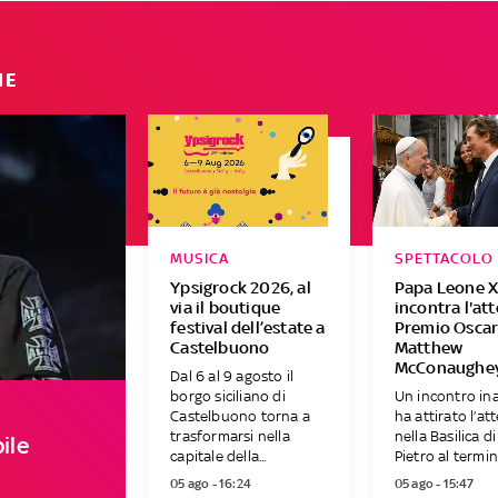
IE
MUSICA
SPETTACOLO
Ypsigrock 2026, al
Papa Leone X
via il boutique
incontra l'at
festival dell’estate a
Premio Osca
Castelbuono
Matthew
McConaughe
Dal 6 al 9 agosto il
borgo siciliano di
Un incontro in
Castelbuono torna a
ha attirato l’at
trasformarsi nella
nella Basilica d
ile
capitale della...
Pietro al termine
05 ago - 16:24
05 ago - 15:47