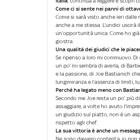
Italia
, continua a leggere e scopri c
Come ci si sente nei panni di otta
Come si sarà visto anche ieri dalle 
anche a me stessa. L’undici uscirà il
un’opportunità unica. Come ho già a
giostra.
Una qualità dei giudici che le piac
Se ripenso a loro mi commuovo. Di c
un po’ mi sembra di averla, di Barb
e la passione, di Joe Bastianich che
lungimiranza e l’assenza di limiti, lu
Perché ha legato meno con Bastia
Secondo me Joe resta un po’ più di
assaggiare, a volte ho avuto l’impr
un giudizio sul piatto, non è un a
rispetto agli chef.
La sua vittoria è anche un messaggi
Ne sono davvero contenta, io non mi