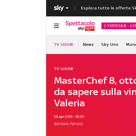
Esplora tutte le offerte S
L'ODISSEA - L
TV SHOW
News
Sky Uno
Mon
TV SHOW
MasterChef 8, ott
da sapere sulla vin
Valeria
05 apr 2019 - 16:30
Barbara Ferrara