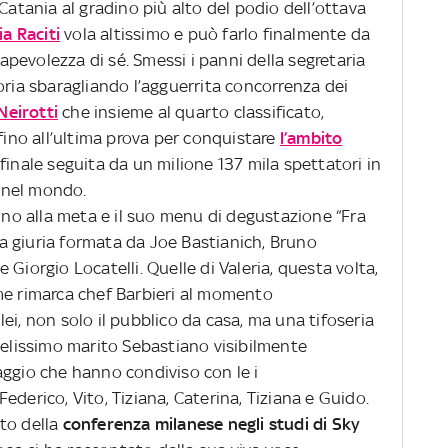
Catania al gradino più alto del podio dell’ottava
ia Raciti
vola altissimo e può farlo finalmente da
pevolezza di sé. Smessi i panni della segretaria
oria sbaragliando l’agguerrita concorrenza dei
Neirotti
che insieme al quarto classificato,
 fino all’ultima prova per conquistare
l’ambito
finale seguita da un milione 137 mila spettatori in
e nel mondo.
fino alla meta e il suo menu di degustazione “Fra
 giuria formata da Joe Bastianich, Bruno
Giorgio Locatelli. Quelle di Valeria, questa volta,
me rimarca chef Barbieri al momento
r lei, non solo il pubblico da casa, ma una tifoseria
delissimo marito Sebastiano visibilmente
aggio che hanno condiviso con le i
ederico, Vito, Tiziana, Caterina, Tiziana e Guido.
to della
conferenza milanese negli studi di Sky