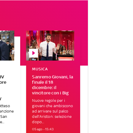
MUSICA
IV
Sanremo Giovani, la
tore
finale il 18
r
dicembre: il
vincitore con i Big
y
Nuove regole per i
atteso
giovani che ambiscono
tenzione
ad arrivare sul palco
i San
dell'Ariston: selezione
...
dopo...
05 ago - 15:43