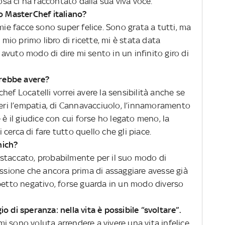
osa ci ha raccontato dalla sua viva voce.
vo MasterChef italiano?
mie facce sono super felice. Sono grata a tutti, ma
 mio primo libro di ricette, mi è stata data
vuto modo di dire mi sento in un infinito giro di
erebbe avere?
hef Locatelli vorrei avere la sensibilità anche se
ieri l’empatia, di Cannavacciuolo, l’innamoramento
 è il giudice con cui forse ho legato meno, la
i cerca di fare tutto quello che gli piace.
nich?
staccato, probabilmente per il suo modo di
essione che ancora prima di assaggiare avesse già
spetto negativo, forse guarda in un modo diverso
o di speranza: nella vita è possibile “svoltare”.
 sono voluta arrendere a vivere una vita infelice,