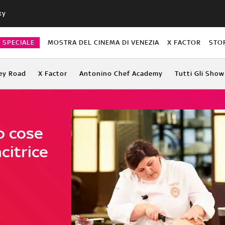
ky
O SPECIALE
MOSTRA DEL CINEMA DI VENEZIA
X FACTOR
STO
ey Road
X Factor
Antonino Chef Academy
Tutti Gli Show
o cose
citrice