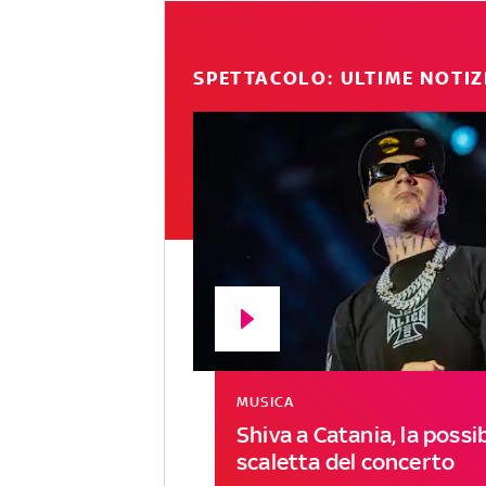
SPETTACOLO: ULTIME NOTIZ
MUSICA
Shiva a Catania, la possib
scaletta del concerto