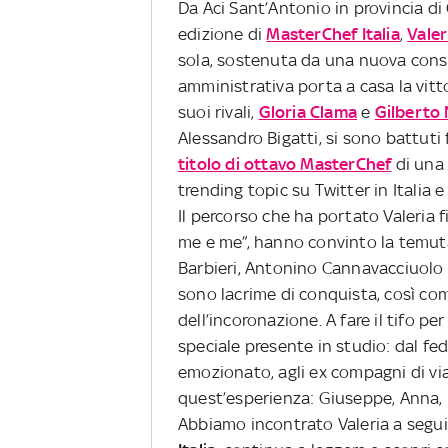
Da Aci Sant’Antonio in provincia di 
edizione di
MasterChef Italia
,
Valer
sola, sostenuta da una nuova consa
amministrativa porta a casa la vitt
suoi rivali,
Gloria Clama
e
Gilberto 
Alessandro Bigatti, si sono battuti
titolo di ottavo MasterChef
di una 
trending topic su Twitter in Italia 
Il percorso che ha portato Valeria 
me e me”, hanno convinto la temuta
Barbieri, Antonino Cannavacciuolo e 
sono lacrime di conquista, così co
dell’incoronazione. A fare il tifo pe
speciale presente in studio: dal fe
emozionato, agli ex compagni di vi
quest’esperienza: Giuseppe, Anna, F
Abbiamo incontrato Valeria a segui