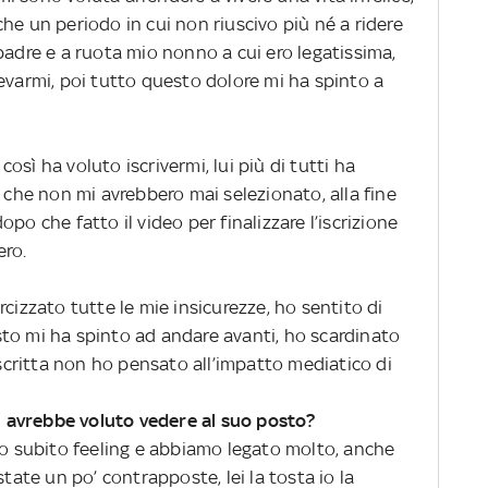
he un periodo in cui non riuscivo più né a ridere
padre e a ruota mio nonno a cui ero legatissima,
evarmi, poi tutto questo dolore mi ha spinto a
sì ha voluto iscrivermi, lui più di tutti ha
o che non mi avrebbero mai selezionato, alla fine
po che fatto il video per finalizzare l’iscrizione
ero.
cizzato tutte le mie insicurezze, ho sentito di
to mi ha spinto ad andare avanti, ho scardinato
iscritta non ho pensato all’impatto mediatico di
hi avrebbe voluto vedere al suo posto?
to subito feeling e abbiamo legato molto, anche
te un po’ contrapposte, lei la tosta io la