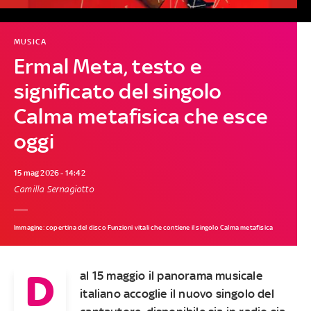
MUSICA
Ermal Meta, testo e
significato del singolo
Calma metafisica che esce
oggi
15 mag 2026 - 14:42
Camilla Sernagiotto
Immagine: copertina del disco Funzioni vitali che contiene il singolo Calma metafisica
D
al 15 maggio il panorama musicale
italiano accoglie il nuovo singolo del