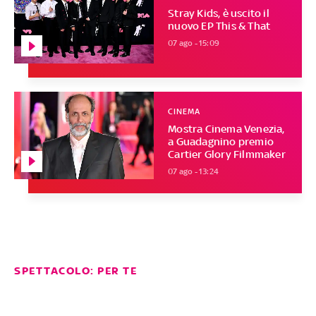
Stray Kids, è uscito il
nuovo EP This & That
07 ago - 15:09
CINEMA
Mostra Cinema Venezia,
a Guadagnino premio
Cartier Glory Filmmaker
07 ago - 13:24
SPETTACOLO: PER TE