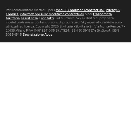
Per il consumatore clicca qui per i
Moduli, Condizioni contrattuali
,
Privacy &
Cookies
,
informazioni sulle modifiche contrattuali
o per
trasparenza
tariffaria
,
assistenza
e
contatti
. Tutti i marchi Sky e i diritti di proprietà
intellettuale in essi contenuti, sono di proprietà di Sky international AG e sono
utilizzati su licenza. Copyright 2026 Sky Italia - Sky Italia Srl Via Monte Penice, 7 -
20138 Milano P.IVA 04619241005. SkyTG24: ISSN 3035-1537 e SkySport: ISSN
3035-1545.
Segnalazione Abusi