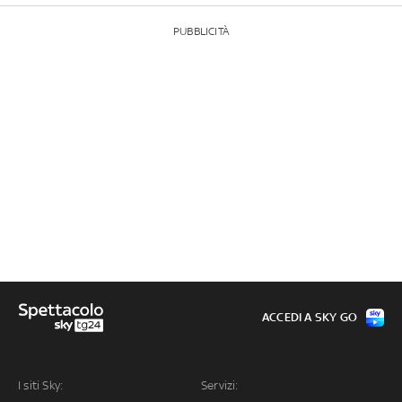
PUBBLICITÀ
ACCEDI A SKY GO
I siti Sky:
Servizi: