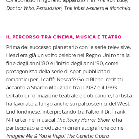
collaborazioni figurano apparizioni in
The Iron Lady
,
Doctor Who
,
Persuasion
,
The Inbetweeners
e
Manchild
.
IL PERCORSO TRA CINEMA, MUSICA E TEATRO
Prima del successo planetario con le serie televisive,
Head era già un volto celebre nel Regno Unito tra la
fine degli anni '80 e l'inizio degli anni '90, come
protagonista della serie di spot pubblicitari
romantici per il caffè Nescafé Gold Blend, recitati
accanto a Sharon Maughan tra il 1987 e il 1993.
Dotato di formazione teatrale e doti canore, l'artista
ha lavorato a lungo anche sui palcoscenici del West
End londinese, interpretando tra l'altro il Dr. Frank-
N-Furter nel musical
The Rocky Horror Show
, e ha
partecipato a produzioni cinematografiche come
Imagine Me & You
e
Repo! The Genetic Opera