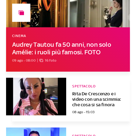
CINEMA
Audrey Tautou fa 50 anni, non solo
Amélie: i ruoli più famosi. FOTO
09 ago - 08:00
16 foto
SPETTACOLO
Rita De Crescenzo e i
video con una scimmia:
che cosa si sa finora
08 ago - 15:03