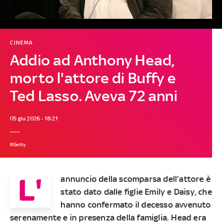
CINEMA
Addio ad Anthony Head,
morto l'attore di Buffy e
Ted Lasso. Aveva 72 anni
05 giu 2026 - 18:21
©Getty
L'
annuncio della scomparsa dell'attore è
stato dato dalle figlie Emily e Daisy, che
hanno confermato il decesso avvenuto
serenamente e in presenza della famiglia. Head era