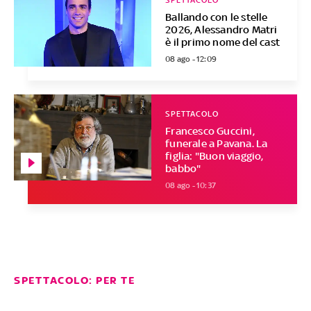
SPETTACOLO
Ballando con le stelle
2026, Alessandro Matri
è il primo nome del cast
08 ago - 12:09
SPETTACOLO
Francesco Guccini,
funerale a Pavana. La
figlia: "Buon viaggio,
babbo"
08 ago - 10:37
SPETTACOLO: PER TE