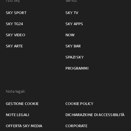
I siti Sky:
Servizi:
SKY SPORT
SKY TV
SKY TG24
SKY APPS
SKY VIDEO
NOW
SKY ARTE
SKY BAR
SPAZI SKY
PROGRAMMI
Note legali:
GESTIONE COOKIE
COOKIE POLICY
NOTE LEGALI
DICHIARAZIONE DI ACCESSIBILITÀ
OFFERTA SKY MEDIA
CORPORATE