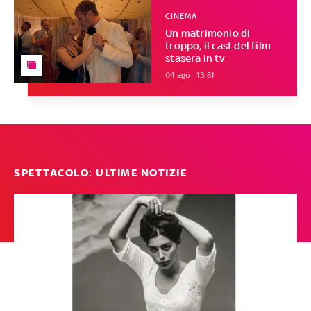
CINEMA
Un matrimonio di
troppo, il cast del film
stasera in tv
04 ago - 13:51
SPETTACOLO: ULTIME NOTIZIE