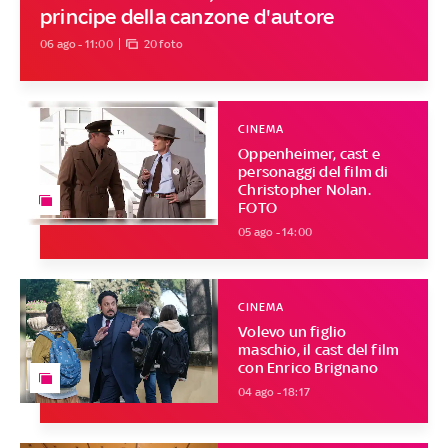
principe della canzone d'autore
06 ago - 11:00
20 foto
CINEMA
Oppenheimer, cast e
personaggi del film di
Christopher Nolan.
FOTO
05 ago - 14:00
CINEMA
Volevo un figlio
maschio, il cast del film
con Enrico Brignano
04 ago - 18:17