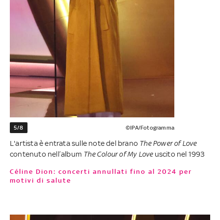
5/8
©IPA/Fotogramma
L'artista è entrata sulle note del brano
The Power of Love
contenuto nell’album
The Colour of My Love
uscito nel 1993
Céline Dion: concerti annullati fino al 2024 per
motivi di salute