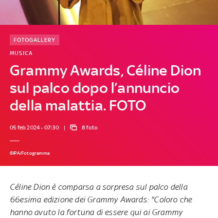
FOTOGALLERY
MUSICA
Grammy Awards, Céline Dion
sul palco dopo l’annuncio
della malattia. FOTO
05 feb 2024 - 07:30
8 foto
©IPA/Fotogramma
Céline Dion è comparsa a sorpresa sul palco della
66esima edizione dei Grammy Awards: "Coloro che
hanno avuto la fortuna di essere qui ai Grammy