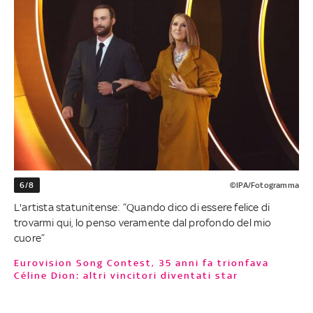
6/8
©IPA/Fotogramma
L'artista statunitense: “Quando dico di essere felice di
trovarmi qui, lo penso veramente dal profondo del mio
cuore”
Eurovision Song Contest, 35 anni fa trionfava
Céline Dion: altri vincitori diventati star