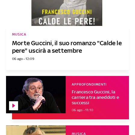
MUSICA
Morte Guccini, il suo romanzo "Calde le
pere" uscirà a settembre
06 ago - 12:09
APPROFONDIMENTI
Francesco Guccini, la
carriera tra aneddoti e
successi
06 ago - 11:10
MUSICA