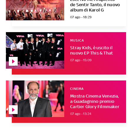
de Sentir Tanto, il nuovo
album di Karol G
07 ago - 18:29
MUSICA
Stray Kids, è uscito il
nuovo EP This & That
07 ago - 15:09
CINEMA
Mostra Cinema Venezia,
a Guadagnino premio
Cartier Glory Filmmaker
07 ago - 13:24