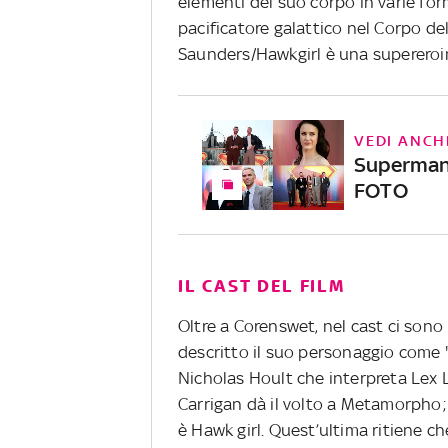
elementi del suo corpo in varie fo
pacificatore galattico nel Corpo de
Saunders/Hawkgirl è una supereroina
VEDI ANCH
Superman, 
FOTO
IL CAST DEL FILM
Oltre a Corenswet, nel cast ci sono
descritto il suo personaggio come 
Nicholas Hoult che interpreta Lex L
Carrigan dà il volto a Metamorpho;
è Hawk girl. Quest’ultima ritiene ch