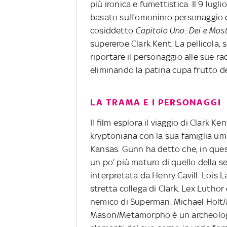
più ironica e fumettistica. Il 9 lugl
basato sull’omonimo personaggio di
cosiddetto
Capitolo Uno: Dei e Most
supereroe Clark Kent. La pellicola,
riportare il personaggio alle sue ra
eliminando la patina cupa frutto de
LA TRAMA E I PERSONAGGI
Il film esplora il viaggio di Clark K
kryptoniana con la sua famiglia uma
Kansas. Gunn ha detto che, in ques
un po’ più maturo di quello della se
interpretata da Henry Cavill. Lois L
stretta collega di Clark. Lex Lutho
nemico di Superman. Michael Holt/M
Mason/Metamorpho è un archeologo 