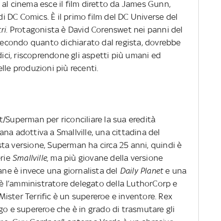
io al cinema esce il film diretto da James Gunn,
 DC Comics. È il primo film del DC Universe del
ri
. Protagonista è David Corenswet nei panni del
 secondo quanto dichiarato dal regista, dovrebbe
dici, riscoprendone gli aspetti più umani ed
lle produzioni più recenti.
ent/Superman per riconciliare la sua eredità
na adottiva a Smallville, una cittadina del
ta versione, Superman ha circa 25 anni, quindi è
rie
Smallville,
ma più giovane della versione
ane è invece una giornalista del
Daily Planet
e una
r è l’amministratore delegato della LuthorCorp e
ister Terrific è un supereroe e inventore. Rex
e supereroe che è in grado di trasmutare gli