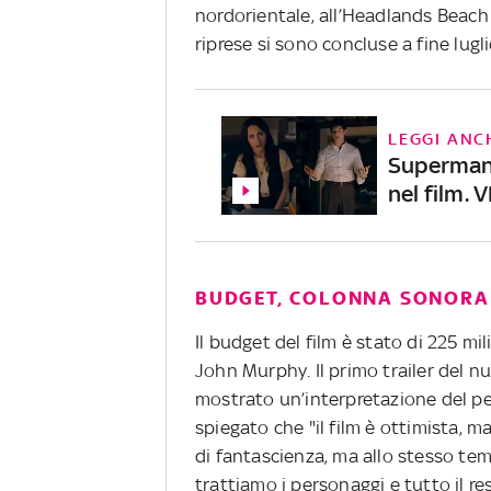
nordorientale, all’Headlands Beach
riprese si sono concluse a fine lug
LEGGI ANC
Superman,
nel film. 
BUDGET, COLONNA SONORA 
Il budget del film è stato di 225 mi
John Murphy. Il primo trailer del n
mostrato un’interpretazione del per
spiegato che "il film è ottimista, 
di fantascienza, ma allo stesso te
trattiamo i personaggi e tutto il re