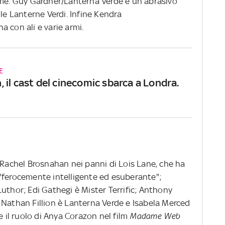
rme. Guy Gardner/Lanterna Verde è un abrasivo
lle Lanterne Verdi. Infine Kendra
 con ali e varie armi.
E
il cast del cinecomic sbarca a Londra.
 Rachel Brosnahan nei panni di Lois Lane, che ha
"ferocemente intelligente ed esuberante";
uthor; Edi Gathegi è Mister Terrific; Anthony
 Nathan Fillion è Lanterna Verde e Isabela Merced
e il ruolo di Anya Corazon nel film
Madame Web