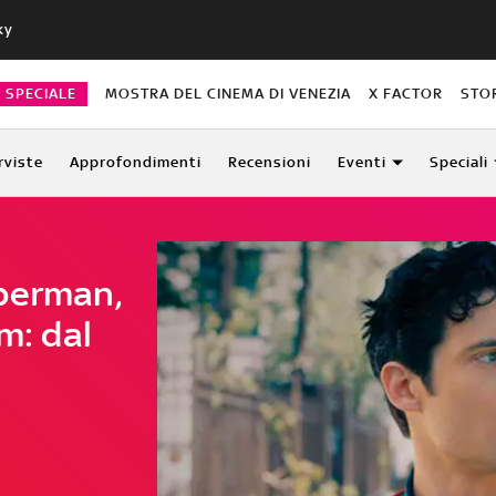
ky
O SPECIALE
MOSTRA DEL CINEMA DI VENEZIA
X FACTOR
STO
rviste
Approfondimenti
Recensioni
Eventi
Speciali
perman,
m: dal