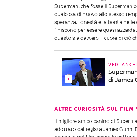
Superman, che fosse il Superman c
qualcosa di nuovo allo stesso tempo
speranza, l’onestà e la bontà nelle
finiscono per essere quasi azzarda
questo sia davvero il cuore di ciò che
VEDI ANCH
Superman 
di James
ALTRE CURIOSITÀ SUL FILM
Il migliore amico canino di Superman
adottato dal regista James Gunn. Da
presenza nel film, segna la settima 