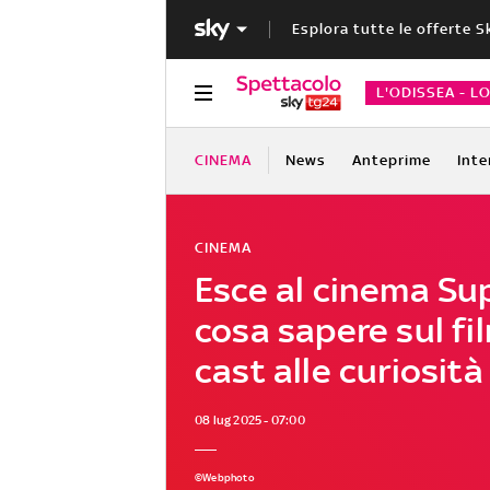
Esplora tutte le offerte S
L'ODISSEA - L
CINEMA
News
Anteprime
Inte
CINEMA
Esce al cinema Su
cosa sapere sul fil
cast alle curiosità
08 lug 2025 - 07:00
©Webphoto