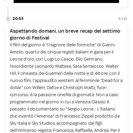
20:53
6 set
Aspettando domani, un breve recap del settimo
giorno di Festival
Il film del giorno è "Il signore delle formiche" di Gianni
Amelio, quarto dei cinque registi italiani in gara per il
Leone d'oro, con Luigi Lo Cascio, Elio Germano,
l'esordiente Leonardo Maltese, Sara Serraiocco. Walter
Hill, il cineasta dei Guerrieri della notte e di 48 ore, con il
nuovo film, l'applaudito western al femminile "Dead for a
dollar" con Willem Dafoe e Christoph Waltz, fuori
concorso, è la passione cinefila di giornata. Non a caso
programmato nel giorno in cui a Venezia Classici è
passato il documentario su "Sergio Leone - L'italiano
che inventò l'America" di Francesco Zippel prodotto da
Sky Italia e Sky Studios, accompagnato dai figli
dell'immenso regista, Francesca, Raffaella, Andrea. Per il