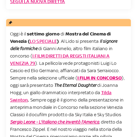
SEGUI LA NUOVA DIRETTA
Oggi è il
settimo giorno
di
Mostra del Cinema di
Venezia (
LO SPECIALE
)
. Al Lido si presenta
Il signore
delle formiche
di Gianni Amelio, altro film italiano in
concorso (
I FILM DIRETTI DA REGISTI ITALIANI A
VENEZIA 79
). La pellicola vede protagonisti Luigi Lo
Cascio ed Elio Germano, affiancati da Sara Serraiocco.
Sempre nella selezione ufficiale (
I FILM IN CONCORSO
),
oggi sarà presentato
The Eternal Daughter
di Joanna
Hogg, un giallo drammatico interpretato da
Tilda
Swinton
.
Sempre oggi è il giorno della presentazione in
anteprima mondiale in Concorso nella sezione Venezia
Classici il docufilm prodotto da Sky Italia e Sky Studios
Sergio Leone - L'italiano che inventò l'America
, diretto da
Francesco Zippel. E nel nostro viaggio nella storia della
Mostra del Cinema ripercorriamo grazie alla pillola