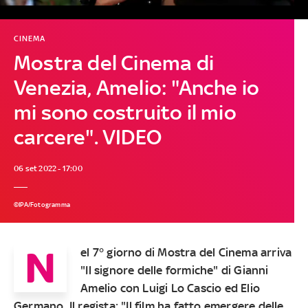
CINEMA
Mostra del Cinema di
Venezia, Amelio: "Anche io
mi sono costruito il mio
carcere". VIDEO
06 set 2022 - 17:00
©IPA/Fotogramma
N
el 7° giorno di Mostra del Cinema arriva
"Il signore delle formiche" di Gianni
Amelio con Luigi Lo Cascio ed Elio
Germano. Il regista: "Il film ha fatto emergere delle