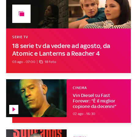
SERIE TV
18 serie tv da vedere ad agosto, da
Atomic e Lanterns a Reacher 4
03 ago - 07:00
18 foto
CINEMA
Vin Diesel su Fast
Forever: "È il miglior
copione da decenni"
02 ago - 16:30