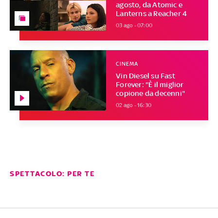
agosto, da Atomic e
Lanterns a Reacher 4
03 ago - 07:00
CINEMA
Vin Diesel su Fast
Forever: "È il miglior
copione da decenni"
02 ago - 16:30
SPETTACOLO: PER TE