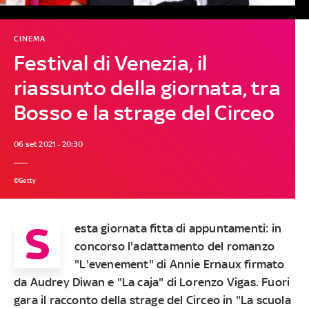
CINEMA
Festival di Venezia, il
riassunto della giornata, tra
Bosso e la strage del Circeo
06 set 2021 - 20:30
©Getty
S
esta giornata fitta di appuntamenti: in
concorso l'adattamento del romanzo
"L'evenement" di Annie Ernaux firmato
da Audrey Diwan e "La caja" di Lorenzo Vigas. Fuori
gara il racconto della strage del Circeo in "La scuola