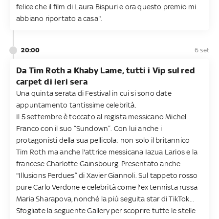
felice che il film di Laura Bispuri e ora questo premio mi
abbiano riportato a casa".
20:00
6 set
Da Tim Roth a Khaby Lame, tutti i Vip sul red
carpet di ieri sera
Una quinta serata di Festival in cui si sono date
appuntamento tantissime celebrità.
Il 5 settembre è toccato al regista messicano Michel
Franco con il suo “Sundown”. Con lui anche i
protagonisti della sua pellicola: non solo il britannico
Tim Roth ma anche l'attrice messicana Iazua Larios e la
francese Charlotte Gainsbourg. Presentato anche
"Illusions Perdues” di Xavier Giannoli. Sul tappeto rosso
pure Carlo Verdone e celebrità come l'ex tennista russa
Maria Sharapova, nonché la più seguita star di TikTok...
Sfogliate la seguente Gallery per scoprire tutte le stelle