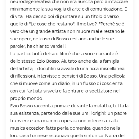
neurodegenerativa che non era riuscita però a intaccare
minimamente la sua voglia di arte e di comunicazione. E
di vita. Ha deciso poi di puntare su un titolo diverso,
quello di "Le cose che restano". Il motivo? "Perché se è
vero che un grande artista non muore mai e restano le
sue opere, nel caso di Bosso restano anche le sue
parole", ha chiarito Verdelli.
La particolarità del suo film è che la voce narrante è
dello stesso Ezio Bosso. Aiutato anche dalla famiglia
dell'artista, il docufilm si avvale di una ricca miscellanea
di riflessioni, interviste e pensieri di Bosso. Una pellicola
che si muove come un diario, in un flusso di coscienza
con cui l'artista si svela e fa entrare lo spettatore nel
proprio mondo.
Ezio Bosso racconta, prima e durante la malattia, tutta la
sua esistenza, partendo dalle sue umili origini: un padre
tranviere e una mamma operaia non interessati alla
musica eccezion fatta per la domenica, quando nella
loro casa torinese risuonava quella sinfonica. Narra del