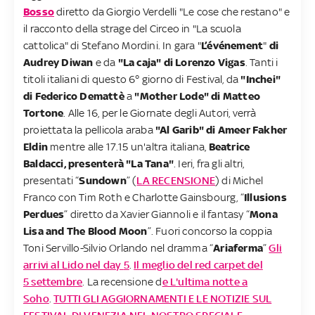
Bosso
diretto da Giorgio Verdelli "Le cose che restano" e
il racconto della strage del Circeo in "La scuola
cattolica" di Stefano Mordini. In gara "
L’événement
"
di
Audrey Diwan
e da
"La caja"
di Lorenzo Vigas
. Tanti i
titoli italiani di questo 6° giorno di Festival, da
"Inchei"
di Federico Demattè
a
"Mother Lode" di Matteo
Tortone
. Alle 16, per le Giornate degli Autori, verrà
proiettata la pellicola araba
"Al Garib"
di Ameer Fakher
Eldin
mentre alle 17.15 un'altra italiana,
Beatrice
Baldacci, presenterà "La Tana"
. Ieri, fra gli altri,
presentati “
Sundown
” (
LA RECENSIONE
) di Michel
Franco con Tim Roth e Charlotte Gainsbourg, “
Illusions
Perdues
” diretto da Xavier Giannoli e il fantasy “
Mona
Lisa and The Blood Moon
”. Fuori concorso la coppia
Toni Servillo-Silvio Orlando nel dramma “
Ariaferma
”
Gli
arrivi al Lido nel day
5
.
Il meglio del red carpet del
5 settembre
.
La recensione d
e L'ultima notte a
Soho
.
TUTTI GLI AGGIORNAMENTI E LE NOTIZIE SUL