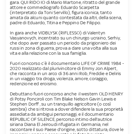
gara. QUI RIDO IO di Mario Martone, ritratto del grande
attore e commediografo Eduardo Scarpetta
(interpretato da Toni Servillo), figura iconica, tanto
amata da alcuni quanto contestata da altri, della scena,
padre di Eduardo, Titina e Peppino De Filippo.
In gara anche VIDBLYSK (RIFLESSO) di Valentyn
Vasyanovych, incentrato su un chirurgo ucraino, Serhiy,
che dopo aver passato un periodo da prigioniero dei
russi in zona di guerra, prova a dare una volta alla sua
vita e alla relazione con la sua famiglia.
Fuori concorso c’è il documentario LIFE OF CRIME 1984 -
2020 realizzato dal plurivincitore di Emmy Jon Alpert,
che racconta in un arco di 36 anni Rob, Freddie e Deliris
in un viaggio tra droga, violenza, amore, coraggio,
redenzione ed eroismo.
Debuttano fuori concorso anche il western OLD HENRY
di Potsy Ponciroli con Tim Blake Nelson Gavin Lewis e
Stephen Dorff , su un tranquillo agricoltore (o così
sembra) che si ritrova a dover difendere la sua proprietà
assediata da ambigui personaggi, e il documentario
REPUBLIC OF SILENCE, percorso intimo dell'autrice
siriana Diana El Jeiroudi rifugiata in Germania, nel
raccontare il suo Paese d'origine, sotto dittatura, dove le