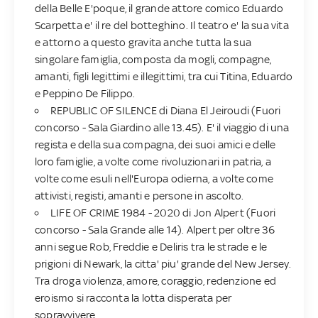
della Belle E'poque, il grande attore comico Eduardo
Scarpetta e' il re del botteghino. Il teatro e' la sua vita
e attorno a questo gravita anche tutta la sua
singolare famiglia, composta da mogli, compagne,
amanti, figli legittimi e illegittimi, tra cui Titina, Eduardo
e Peppino De Filippo.
REPUBLIC OF SILENCE di Diana El Jeiroudi (Fuori
concorso - Sala Giardino alle 13.45). E' il viaggio di una
regista e della sua compagna, dei suoi amici e delle
loro famiglie, a volte come rivoluzionari in patria, a
volte come esuli nell'Europa odierna, a volte come
attivisti, registi, amanti e persone in ascolto.
LIFE OF CRIME 1984 - 2020 di Jon Alpert (Fuori
concorso - Sala Grande alle 14). Alpert per oltre 36
anni segue Rob, Freddie e Deliris tra le strade e le
prigioni di Newark, la citta' piu' grande del New Jersey.
Tra droga violenza, amore, coraggio, redenzione ed
eroismo si racconta la lotta disperata per
sopravvivere.