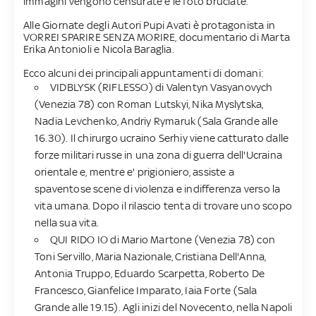
immagini vengono censurate e le foto bruciate.
Alle Giornate degli Autori Pupi Avati è protagonista in
VORREI SPARIRE SENZA MORIRE, documentario di Marta
Erika Antonioli e Nicola Baraglia.
Ecco alcuni dei principali appuntamenti di domani:
VIDBLYSK (RIFLESSO) di Valentyn Vasyanovych
(Venezia 78) con Roman Lutskyi, Nika Myslytska,
Nadia Levchenko, Andriy Rymaruk (Sala Grande alle
16.30). Il chirurgo ucraino Serhiy viene catturato dalle
forze militari russe in una zona di guerra dell'Ucraina
orientale e, mentre e' prigioniero, assiste a
spaventose scene di violenza e indifferenza verso la
vita umana. Dopo il rilascio tenta di trovare uno scopo
nella sua vita.
QUI RIDO IO di Mario Martone (Venezia 78) con
Toni Servillo, Maria Nazionale, Cristiana Dell'Anna,
Antonia Truppo, Eduardo Scarpetta, Roberto De
Francesco, Gianfelice Imparato, Iaia Forte (Sala
Grande alle 19.15). Agli inizi del Novecento, nella Napoli