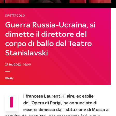
SPETTACOLO
Guerra Russia-Ucraina, si
dimette il direttore del
corpo di ballo del Teatro
Stanislavski
27 feb 2022 - 16:00
©Getty
I
l francese Laurent Hilaire, ex etoile
dell'Opera di Parigi, ha annunciato di
essersi dimesso dall'istituzione di Mosca a