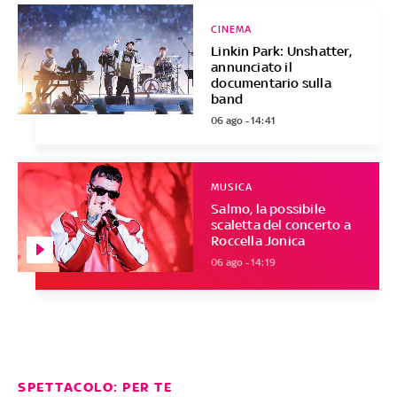
CINEMA
Linkin Park: Unshatter,
annunciato il
documentario sulla
band
06 ago - 14:41
MUSICA
Salmo, la possibile
scaletta del concerto a
Roccella Jonica
06 ago - 14:19
SPETTACOLO: PER TE