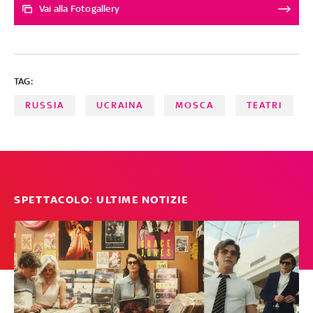
al conflitto sono però spuntati fuori dalle sfilate - da
Vai alla Fotogallery
Prada, Gucci e Max Mara - e sui profili social dei grandi
nomi del settore, da Elisabetta Franchi ad Alessandro
Michele
TAG:
RUSSIA
UCRAINA
MOSCA
TEATRI
SPETTACOLO: ULTIME NOTIZIE