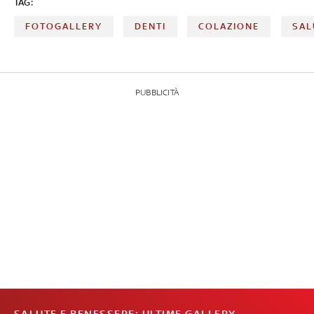
TAG:
FOTOGALLERY
DENTI
COLAZIONE
SAL
PUBBLICITÀ
SALUTE E BENESSERE: ULTIME GALLERY