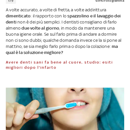
1/9
©IPA/Fotogramma
A volte accurato, a volte di fretta, a volte addirittura
dimenticato
: il rapporto con lo
spazzolino e il lavaggio dei
denti
non è dei più semplici. I dentisti consigliano di farlo
almeno
due volte al giorno
, in modo da mantenere una
buona igiene orale. Se sul farlo prima di andare a dormire
non ci sono dubbi, qualche domanda invece ce la si pone al
mattino, se sia meglio farlo prima o dopo la colazione:
ma
qual è la soluzione migliore?
Avere denti sani fa bene al cuore, studio: esiti
migliori dopo l'infarto