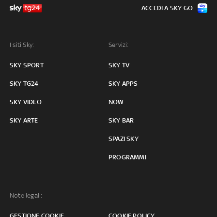
ACCEDI A SKY GO
I siti Sky:
Servizi:
SKY SPORT
SKY TV
SKY TG24
SKY APPS
SKY VIDEO
NOW
SKY ARTE
SKY BAR
SPAZI SKY
PROGRAMMI
Note legali:
GESTIONE COOKIE
COOKIE POLICY