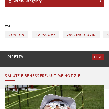
Mario Negri. Mentre si cerca di capire se potrebbero
Vai alla Fotogallery
esserci rischi legati a multiple somministrazioni vaccinali,
proseguono gli studi per mettere a punto nuove
medicine, dallo spray nasale all'impiego dell'acido
ursodessìossicolico
TAG:
COVID19
SARSCOV2
VACCINO COVID
DIRETTA
LIVE
SALUTE E BENESSERE: ULTIME NOTIZIE