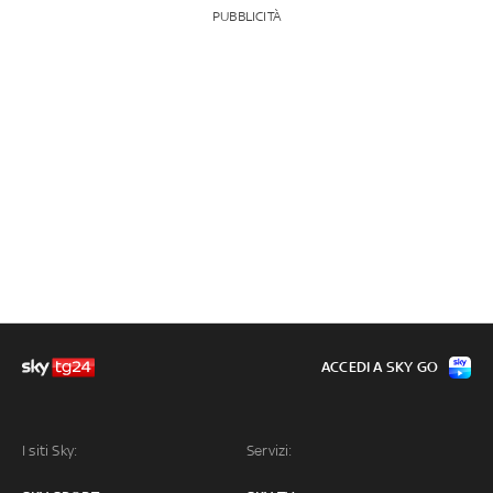
PUBBLICITÀ
ACCEDI A SKY GO
I siti Sky:
Servizi: