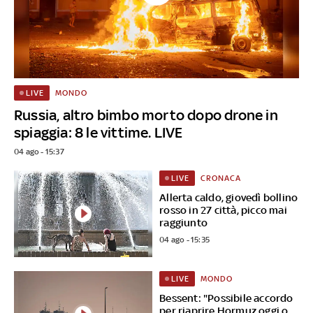
MONDO
LIVE
Russia, altro bimbo morto dopo drone in
spiaggia: 8 le vittime. LIVE
04 ago - 15:37
CRONACA
LIVE
Allerta caldo, giovedì bollino
rosso in 27 città, picco mai
raggiunto
04 ago - 15:35
MONDO
LIVE
Bessent: "Possibile accordo
per riaprire Hormuz oggi o