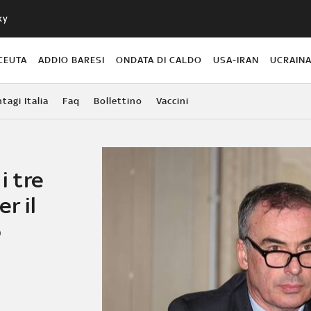
ky
CEUTA
ADDIO BARESI
ONDATA DI CALDO
USA-IRAN
UCRAIN
agi Italia
Faq
Bollettino
Vaccini
i tre
r il
o