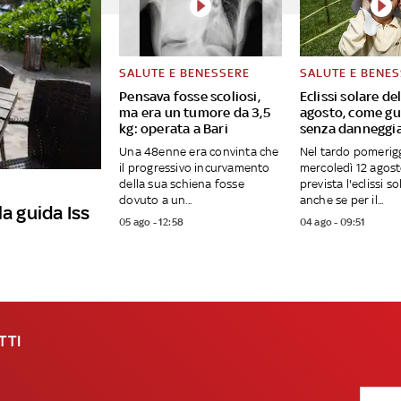
SALUTE E BENESSERE
SALUTE E BENE
Pensava fosse scoliosi,
Eclissi solare del
ma era un tumore da 3,5
agosto, come gu
kg: operata a Bari
senza danneggia
Una 48enne era convinta che
Nel tardo pomerigg
il progressivo incurvamento
mercoledì 12 agost
della sua schiena fosse
prevista l'eclissi s
dovuto a un...
anche se per il...
la guida Iss
05 ago - 12:58
04 ago - 09:51
TTI