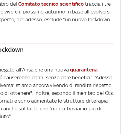
bro del
Comitato tecnico scientifico
traccia i tre
be vivere il prossimo autunno in base all’evolversi
’esperto, per adesso, esclude “un nuovo lockdown
lockdown
spiegato all’Ansa che una nuova
quarantena
hé causerebbe danni senza dare benefici". “Adesso
iversa: stiamo ancora vivendo di rendita rispetto
 di ottenere". Inoltre, secondo il membro del Cts,
iornati e sono aumentate le strutture di terapia
o anche sul fatto che "non ci troviamo più di
iuto".