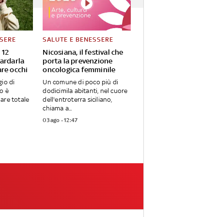
SSERE
SALUTE E BENESSERE
 12
Nicosiana, il festival che
ardarla
porta la prevenzione
re occhi
oncologica femminile
io di
Un comune di poco più di
o è
dodicimila abitanti, nel cuore
olare totale
dell'entroterra siciliano,
chiama a...
03 ago - 12:47