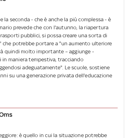
che la seconda - che è anche la più complessa - è
enario prevede che con l'autunno, la riapertura
trasporti pubblici, si possa creare una sorta di
ie" che potrebbe portare a "un aumento ulteriore
arà quindi molto importante – aggiunge -
olai in maniera tempestiva, tracciando
ggendosi adeguatamente". Le scuole, sostiene
danni su una generazione privata dell'educazione
l'Oms
eggiore: è quello in cui la situazione potrebbe