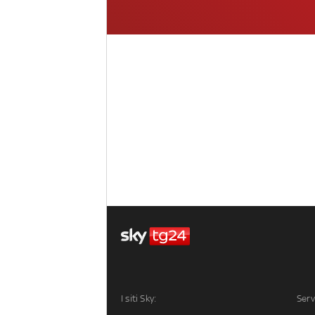
I siti Sky:
Serv