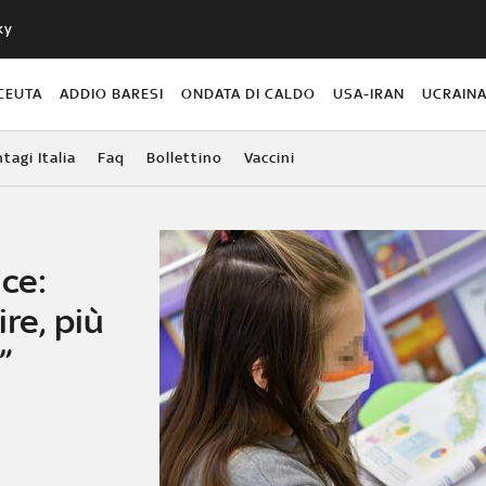
ky
CEUTA
ADDIO BARESI
ONDATA DI CALDO
USA-IRAN
UCRAIN
agi Italia
Faq
Bollettino
Vaccini
ce:
re, più
”