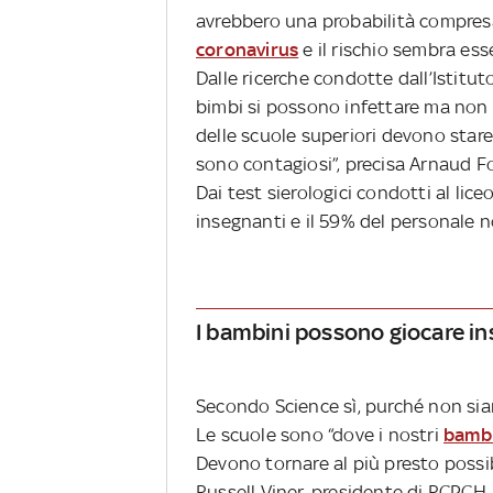
avrebbero una probabilità compresa 
coronavirus
e il rischio sembra ess
Dalle ricerche condotte dall’Istitut
bimbi si possono infettare ma non 
delle scuole superiori devono star
sono contagiosi”, precisa Arnaud F
Dai test sierologici condotti al lice
insegnanti e il 59% del personale n
I bambini possono giocare i
Secondo Science sì, purché non sian
Le scuole sono “dove i nostri
bambi
Devono tornare al più presto possib
Russell Viner, presidente di RCPCH. 