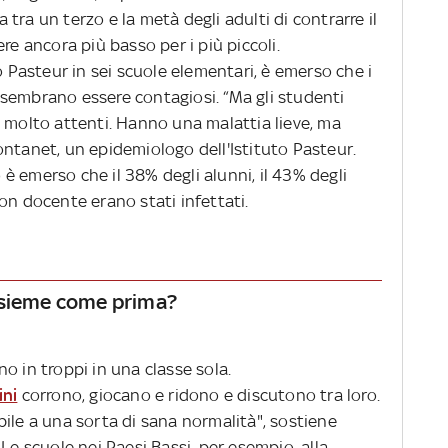
tra un terzo e la metà degli adulti di contrarre il
ere ancora più basso per i più piccoli.
o Pasteur in sei scuole elementari, è emerso che i
sembrano essere contagiosi. “Ma gli studenti
e molto attenti. Hanno una malattia lieve, ma
ontanet, un epidemiologo dell'Istituto Pasteur.
o è emerso che il 38% degli alunni, il 43% degli
on docente erano stati infettati.
nsieme come prima?
o in troppi in una classe sola.
ni
corrono, giocano e ridono e discutono tra loro.
ile a una sorta di sana normalità", sostiene
Le scuole nei Paesi Bassi, per esempio, alla