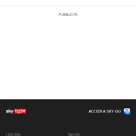
PUBBLICITÀ
ACCEDI A SKY GO
I siti Sky:
Servizi: