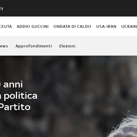
ky
CEUTA
ADDIO GUCCINI
ONDATA DI CALDO
USA-IRAN
UCRAI
ews
Approfondimenti
Elezioni
0 anni
 politica
Partito