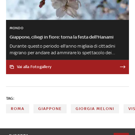
MONDO
Giappone, ciliegi in fiore: torna la festa dell'Hanami
Durante questo periodo ell'anno migliaia di cittadini
migrano per andare ad ammirare lo spettacolo dei
'sakura'. Un evento che non dura molto e per questo
ricorda la fuggevolezza delle cose belle
Vai alla Fotogallery
TAG:
ROMA
GIAPPONE
GIORGIA MELONI
VI