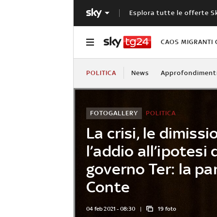
Esplora tutte le offerte S
CAOS MIGRANTI 
POLITICA
News
Approfondiment
FOTOGALLERY
POLITICA
La crisi, le dimissi
l’addio all’ipotesi 
governo Ter: la pa
Conte
04 feb 2021 - 08:30
19 foto