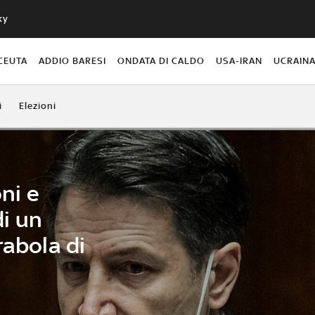
ky
CEUTA
ADDIO BARESI
ONDATA DI CALDO
USA-IRAN
UCRAIN
i
Elezioni
oni e
di un
rabola di