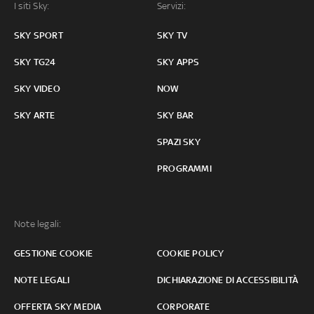
I siti Sky:
Servizi:
SKY SPORT
SKY TV
SKY TG24
SKY APPS
SKY VIDEO
NOW
SKY ARTE
SKY BAR
SPAZI SKY
PROGRAMMI
Note legali:
GESTIONE COOKIE
COOKIE POLICY
NOTE LEGALI
DICHIARAZIONE DI ACCESSIBILITÀ
OFFERTA SKY MEDIA
CORPORATE