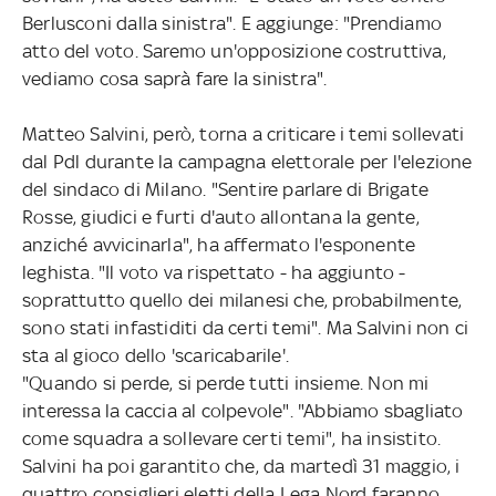
Berlusconi dalla sinistra". E aggiunge: "Prendiamo
atto del voto. Saremo un'opposizione costruttiva,
vediamo cosa saprà fare la sinistra".
Matteo Salvini, però, torna a criticare i temi sollevati
dal Pdl durante la campagna elettorale per l'elezione
del sindaco di Milano. "Sentire parlare di Brigate
Rosse, giudici e furti d'auto allontana la gente,
anziché avvicinarla", ha affermato l'esponente
leghista. "Il voto va rispettato - ha aggiunto -
soprattutto quello dei milanesi che, probabilmente,
sono stati infastiditi da certi temi". Ma Salvini non ci
sta al gioco dello 'scaricabarile'.
"Quando si perde, si perde tutti insieme. Non mi
interessa la caccia al colpevole". "Abbiamo sbagliato
come squadra a sollevare certi temi", ha insistito.
Salvini ha poi garantito che, da martedì 31 maggio, i
quattro consiglieri eletti della Lega Nord faranno