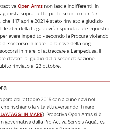
roactiva
Open Arms
non lascia indifferenti. In
otagonista soprattutto per lo scontro con l’ex
 che il 17 aprile 2021 è stato rinviato a giudizio
 Il leader della Lega dovrà rispondere di sequestro
io per avere impedito - secondo la Procura violando
 di soccorso in mare - alla nave della ong
soccorsi in mare, di attraccare a Lampedusa. Il
re davanti ai giudici della seconda sezione
ubito rinviato al 23 ottobre.
ora
pera dall'ottobre 2015 con alcune navi nel
 che rischiano la vita attraversando il mare
ALVATAGGI IN MARE
). Proactiva Open Arms si è
 governativa dalla Pro-Activa Serveis Aquàtics,