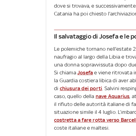
dove si trovava, e successivament
Catania ha poi chiesto l’archiviazio
Il salvataggio di Josefa e le p
Le polemiche tornano nell’estate 2
naufragio al largo della Libia e tro
una donna sopravvissuta dopo due 
Si chiama
Josefa
e viene ritrovata 
la Guardia costiera libica di aver ab
di
chiusura dei porti
. Salvini respi
caso, quello della
nave Aquarius
, 
il rifiuto delle autorità italiane di
situazione simile il 4 luglio. L’imb
costretta a fare rotta verso Barce
coste italiane e maltesi.