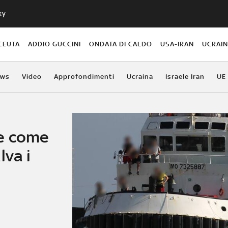
ky
CEUTA
ADDIO GUCCINI
ONDATA DI CALDO
USA-IRAN
UCRAI
ews
Video
Approfondimenti
Ucraina
Israele Iran
UE
 e come
lva i