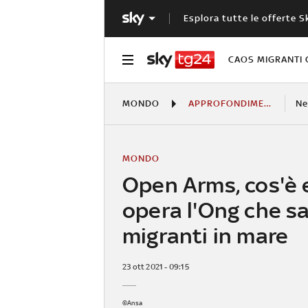
Esplora tutte le offerte S
CAOS MIGRANTI 
MONDO
APPROFONDIMENTI
N
MONDO
Open Arms, cos'è
opera l'Ong che sa
migranti in mare
23 ott 2021 - 09:15
©Ansa