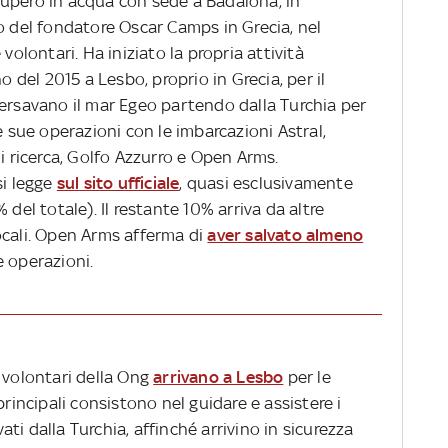
upero in acqua con sede a Badalona, in
o del fondatore Oscar Camps in Grecia, nel
volontari. Ha iniziato la propria attività
del 2015 a Lesbo, proprio in Grecia, per il
versavano il mar Egeo partendo dalla Turchia per
e sue operazioni con le imbarcazioni Astral,
i ricerca, Golfo Azzurro
e Open Arms.
si legge
sul sito ufficiale
, quasi esclusivamente
 del totale). Il restante 10% arriva da altre
ocali. Open Arms afferma di
aver salvato almeno
e operazioni.
 volontari della Ong
arrivano a Lesbo
per le
principali consistono nel guidare e assistere i
vati dalla Turchia, affinché arrivino in sicurezza