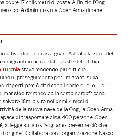
 copre 17 chilometri di costa. All’inizio l’Ong
numero poi è diminuito, ma Open Arms rimane
o
Proactiva decide di assegnare Astral alla zona del
i migranti in arrivo dalle coste della Libia.
a Turchia
stava rendendo più difficile
indi il proseguimento per i migranti sulla
o riaperti perciò altri canali come quello, il più
el mar Mediterraneo dalla costa nordafricana
r salvato 15mila vite nei primi 4 mesi di
’attività della nuova nave della Ong, la Open Arms,
 capace di trasportare circa 400 persone. Open
, si legge sul sito, “vogliamo prevenire ciò che
d’origine”. Collabora con l’organizzazione Nasco,