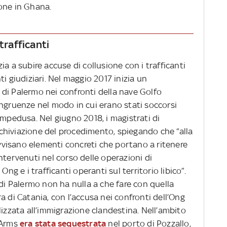
one in Ghana.
trafficanti
a a subire accuse di collusione con i trafficanti
i giudiziari. Nel maggio 2017 inizia un
di Palermo nei confronti della nave Golfo
ongruenze nel modo in cui erano stati soccorsi
ampedusa. Nel giugno 2018, i magistrati di
hiviazione del procedimento, spiegando che “alla
ravvisano elementi concreti che portano a ritenere
ntervenuti nel corso delle operazioni di
Ong e i trafficanti operanti sul territorio libico”.
 di Palermo non ha nulla a che fare con quella
a di Catania, con l’accusa nei confronti dell’Ong
lizzata all’immigrazione clandestina. Nell’ambito
 Arms
era stata sequestrata
nel porto di Pozzallo,