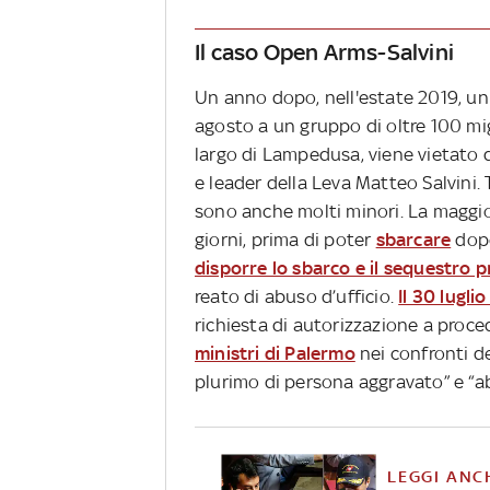
Il caso Open Arms-Salvini
Un anno dopo, nell'estate 2019, un 
agosto a un gruppo di oltre 100 mig
largo di Lampedusa, viene vietato di
e leader della Leva Matteo Salvini. T
sono anche molti minori. La maggio
giorni, prima di poter
sbarcare
dop
disporre lo sbarco e il sequestro 
reato di abuso d’ufficio.
Il 30 lugli
richiesta di autorizzazione a proce
ministri di Palermo
nei confronti d
plurimo di persona aggravato” e “abu
LEGGI ANC