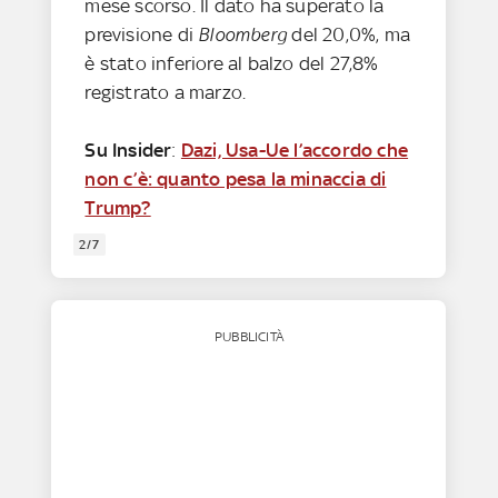
mese scorso. Il dato ha superato la
previsione di
Bloomberg
del 20,0%, ma
è stato inferiore al balzo del 27,8%
registrato a marzo.
Su Insider
:
Dazi, Usa-Ue l’accordo che
non c’è: quanto pesa la minaccia di
Trump?
2/7
PUBBLICITÀ