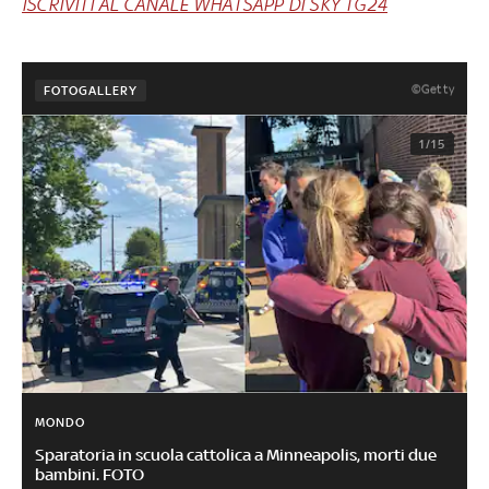
ISCRIVITI AL CANALE WHATSAPP DI SKY TG24
©Getty
FOTOGALLERY
1/15
MONDO
Sparatoria in scuola cattolica a Minneapolis, morti due
bambini. FOTO