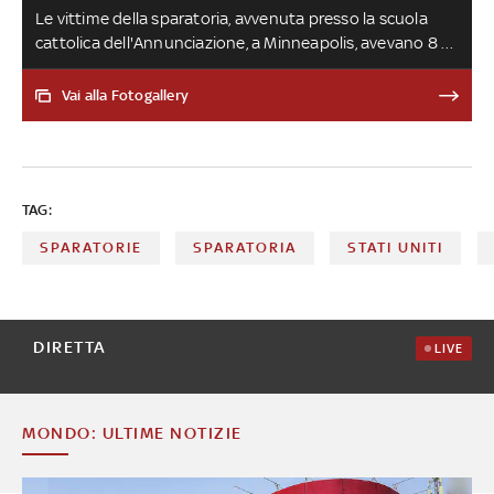
Le vittime della sparatoria, avvenuta presso la scuola
cattolica dell'Annunciazione, a Minneapolis, avevano 8 e
10 anni. Altri 14 bambini sono rimasti feriti assieme a tre
adulti. Robin Westman, 23enne responsabile
Vai alla Fotogallery
dell'aggressione, si è tolto la vita. Il governatore Tim Walz
ha condannato l'attacco definendolo 'un orribile atto di
violenza”
TAG:
SPARATORIE
SPARATORIA
STATI UNITI
DIRETTA
LIVE
MONDO: ULTIME NOTIZIE