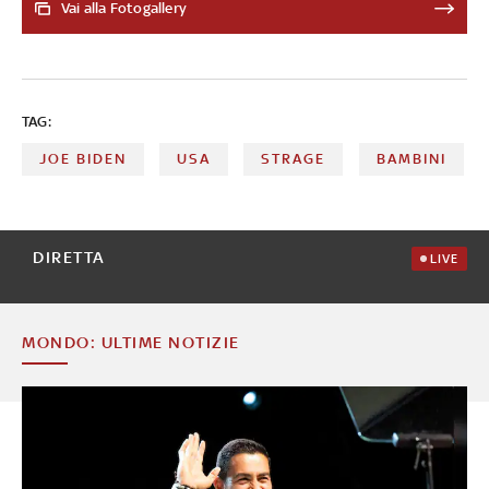
lunga serie che riaccende il dibattito sul controllo delle
Vai alla Fotogallery
armi nel Paese
TAG:
JOE BIDEN
USA
STRAGE
BAMBINI
DIRETTA
LIVE
MONDO: ULTIME NOTIZIE