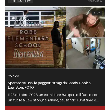
Ansa/Getty
FOTOGALLERY
1/22
MONDO
Sparatorie Usa, le peggiori stragi da Sandy Hook a
Lewiston. FOTO
Il 25 ottobre 2023 un ex militare ha aperto il fuoco con
un fucile a Lewiston, nel Maine, causando 18 vittime e
numerosi feriti. Una strage che è solo l’ultima di una