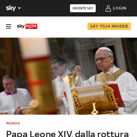
LOGIN
OFFERTE SKY
SKY TG24 INSIDER
MONDO
Papa Leone XIV, dalla rottura