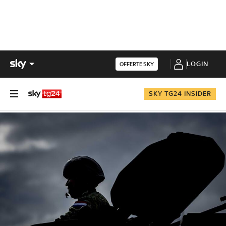
LOGIN
OFFERTE SKY
SKY TG24 INSIDER