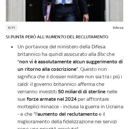
6/11
©Ansa
SI PUNTA PERÒ ALL'AUMENTO DEL RECLUTAMENTO
Un portavoce del ministero della Difesa
britannico ha quindi assicurato alla
Bbc
che
"
non vi è assolutamente alcun suggerimento di
un ritorno alla coscrizione
". Questo non
significa che il dossier militare non sia tra i più i
caldi: il governo britannico afferma che
verranno investiti
50 miliardi di sterline
nelle
sue
forze armate nel 2024
per affrontare
molteplici minacce - inclusa la guerra in Ucraina
- e che "l'
aumento del reclutamento
e il
miglioramento della fidelizzazione nei servizi
sono una priorità assoluta"