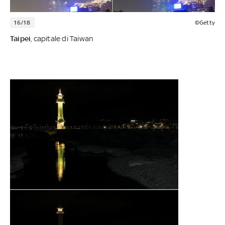
16/18
©Getty
Taipei
, capitale di Taiwan