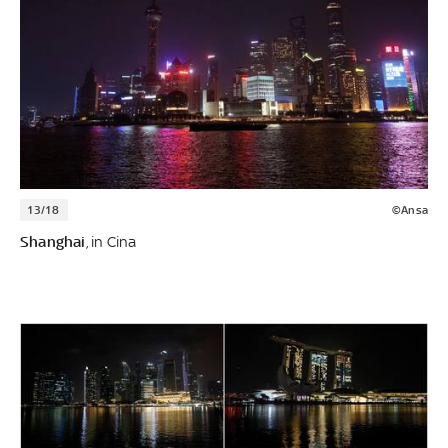
13/18
©Ansa
Shanghai
, in Cina