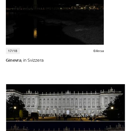
17/18
©Ansa
Ginevra
, in Svizzera