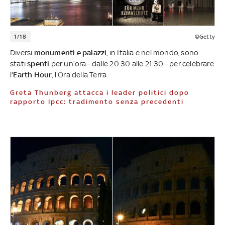
1/18
©Getty
Diversi
monumenti e palazzi
, in Italia e nel mondo, sono
stati
spenti
per un’ora - dalle 20.30 alle 21.30 - per celebrare
l'
Earth Hour
, l'Ora della Terra
Greta Thunberg attacca i leader politici dopo
rapporto Ipcc: tradimento senza precedenti