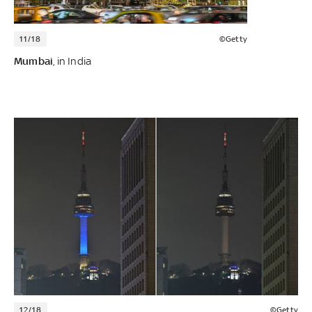
11/18
©Getty
Mumbai
, in India
12/18
©Getty