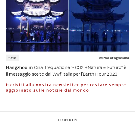
6/18
©IPA/Fotogramma
Hangzhou
, in Cina. L'equazione “- CO2 +Natura = Futuro” è
il messaggio scelto dal Wwf Italia per l’Earth Hour 2023
Iscriviti alla nostra newsletter per restare sempre
aggiornato sulle notizie dal mondo
PUBBLICITÀ