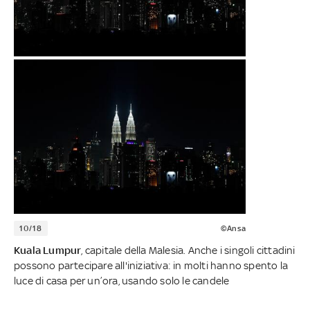
10/18
©Ansa
Kuala Lumpur
, capitale della Malesia. Anche i singoli cittadini
possono partecipare all'iniziativa: in molti hanno spento la
luce di casa per un’ora, usando solo le candele