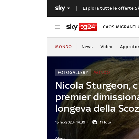
Esplora tutte le offerte S
CAOS MIGRANTI 
MONDO
News
Video
Approfo
FOTOGALLERY
MONDO
Nicola Sturgeon, ch
premier dimissiona
longeva della Scoz
15 feb 2023 - 14:39
11 foto
©Getty