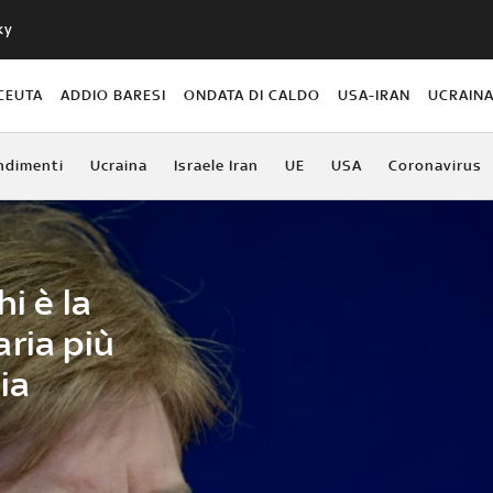
ky
CEUTA
ADDIO BARESI
ONDATA DI CALDO
USA-IRAN
UCRAIN
ndimenti
Ucraina
Israele Iran
UE
USA
Coronavirus
i è la
ria più
ia