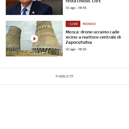
resta chiuso. LIVE
02 ago - 18:55
MONDO
LIVE
Mosca: drone ucraino cade
vicino a reattore centrale di
Zaporizhzhia
02 ago - 18:55
PUBBLICITÀ