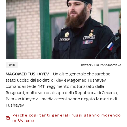
3/10
Twitter - Illia Ponomarenko
MAGOMED TUSHAYEV
– Un altro generale che sarebbe
stato ucciso dai soldati di Kiev è Magomed Tushayev,
comandante del 141° reggimento motorizzato della
Rosguard, molto vicino al capo della Repubblica di Cecenia,
Ramzan Kadyrov. I media ceceni hanno negato la morte di
Tushayev
Perché così tanti generali russi stanno morendo
in Ucraina