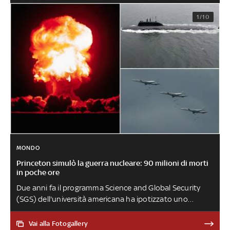
1/10
MONDO
Princeton simulò la guerra nucleare: 90 milioni di morti
in poche ore
Due anni fa il programma Science and Global Security
(SGS) dell'università americana ha ipotizzato uno
scenario in tre fasi chiamato “Plan A”, che diversi media
americani stanno riproponendo alla luce dell’invasione
Vai alla Fotogallery