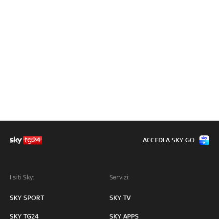
ACCEDI A SKY GO
I siti Sky:
Servizi:
SKY SPORT
SKY TV
SKY TG24
SKY APPS