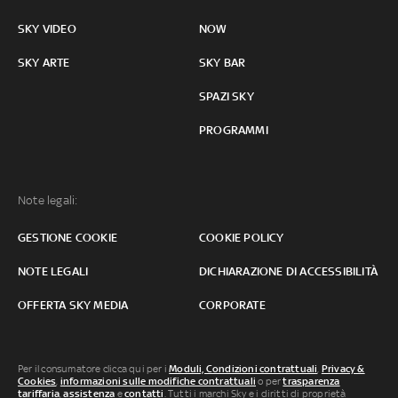
SKY VIDEO
NOW
SKY ARTE
SKY BAR
SPAZI SKY
PROGRAMMI
Note legali:
GESTIONE COOKIE
COOKIE POLICY
NOTE LEGALI
DICHIARAZIONE DI ACCESSIBILITÀ
OFFERTA SKY MEDIA
CORPORATE
Per il consumatore clicca qui per i
Moduli, Condizioni contrattuali
,
Privacy &
Cookies
,
informazioni sulle modifiche contrattuali
o per
trasparenza
tariffaria
,
assistenza
e
contatti
. Tutti i marchi Sky e i diritti di proprietà