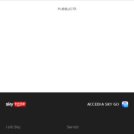
PUBBLICITÀ
ACCEDI A SKY GO
I siti Sky:
Servizi: