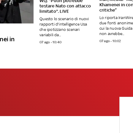
Wsj: "Putin potrebbe
Khamenei in con
testare Nato con attacco
critiche”
limitato". LIVE
Lo riporta IranWir
Questo lo scenario di nuovi
due fonti anonime
rapporti d'intelligence Usa
cui la nuova Guid
che ipotizzano scenari
non avrebbe...
variabili da...
nei in
07 ago - 10:02
07 ago - 10:40