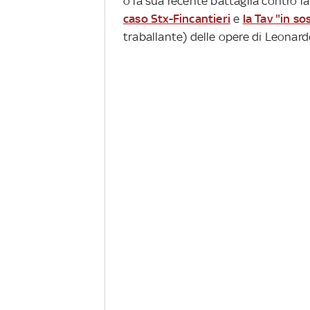
o la sua recente battaglia contro 
caso Stx-Fincantieri
e
la Tav "in s
traballante) delle opere di Leonard