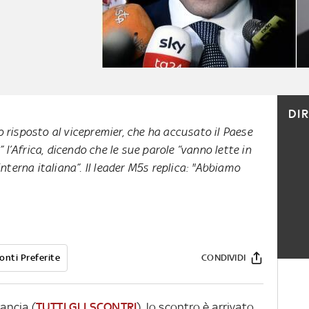
DI
 risposto al vicepremier, che ha accusato il Paese
” l’Africa, dicendo che le sue parole “vanno lette in
interna italiana”. Il leader M5s replica: "Abbiamo
onti Preferite
CONDIVIDI
rancia (
TUTTI GLI SCONTRI
), lo scontro è arrivato