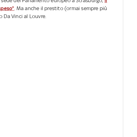
la sede del Parlamento europeo a Strasburgo,
il
ospeso"
. Ma anche il prestito (ormai sempre più
o Da Vinci al Louvre.