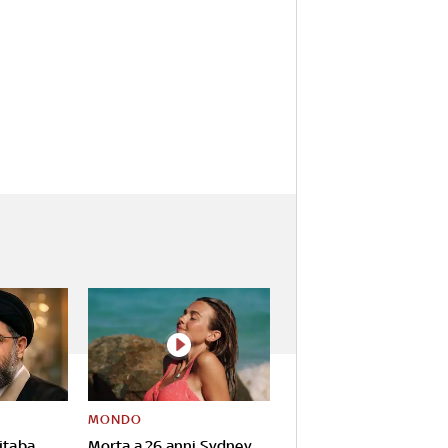
MONDO
jtaba
Morta a 26 anni Sydney