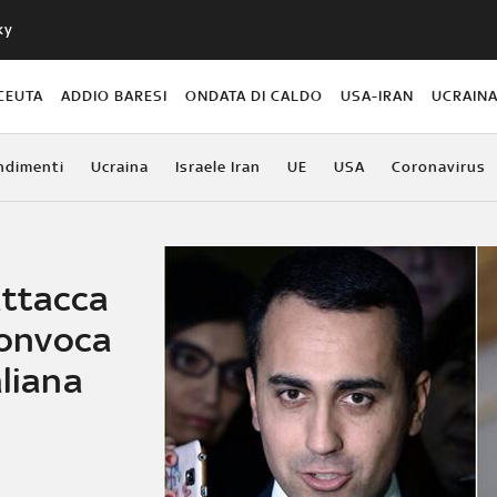
ky
CEUTA
ADDIO BARESI
ONDATA DI CALDO
USA-IRAN
UCRAIN
ndimenti
Ucraina
Israele Iran
UE
USA
Coronavirus
attacca
 convoca
aliana