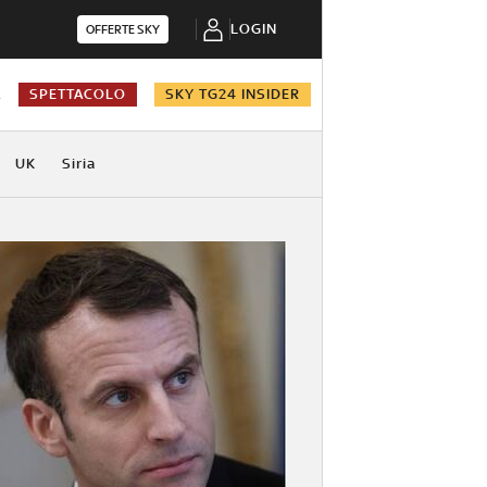
LOGIN
OFFERTE SKY
A
SPETTACOLO
SKY TG24 INSIDER
UK
Siria