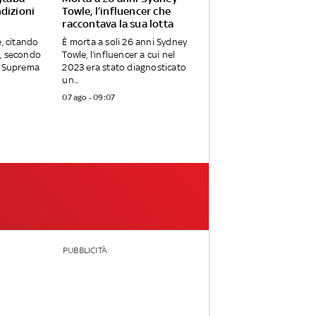
dizioni
Towle, l’influencer che
raccontava la sua lotta
e, citando
È morta a soli 26 anni Sydney
, secondo
Towle, l’influencer a cui nel
a Suprema
2023 era stato diagnosticato
un...
07 ago - 09:07
PUBBLICITÀ