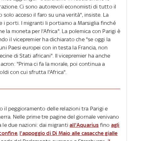
grazione. Ci sono autorevoli economisti di tutto il
olo acceso il faro su una verità", insiste. La
e i porti. I migranti li portiamo a Marsiglia finché
 la moneta per l'Africa". La polemica con Parigi è
o il vicepremier ha dichiarato che "se oggi la
uni Paesi europei con in testa la Francia, non
ine di Stati africani". Il vicepremier ha anche
cron: "Prima ci fa la morale, poi continua a
ldi con cui sfrutta l'Africa".
 il peggioramento delle relazioni tra Parigi e
uerra. Nelle prime tre pagine del giornale venivano
a le due nazioni: dai migranti
all'Aquarius
fino
agli
 confine
,
l'appoggio di Di Maio alle casacche gialle