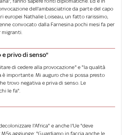
iana", fanno sapere fonti diplomatiche. Ed è in
convocazione dell'ambasciatrice da parte del capo
ari europei Nathalie Loiseau, un fatto rarissimo,
enne convocato dalla Farnesina pochi mesi fa per
 migranti.
 e privo di senso"
tare di cedere alla provocazione" e "la qualità
alia è importante. Mi auguro che si possa presto
he trovo negativa e priva di senso. Le
hi le fa".
decolonizzare l'Africa" e anche l'Ue "deve
er M5s aggiunge: "Guardiamo in faccia anche le