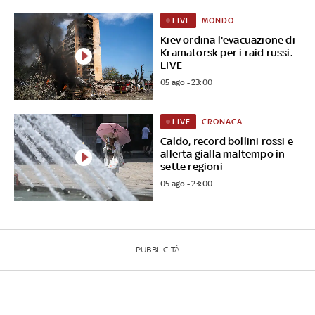
MONDO
LIVE
Kiev ordina l'evacuazione di
Kramatorsk per i raid russi.
LIVE
05 ago - 23:00
CRONACA
LIVE
Caldo, record bollini rossi e
allerta gialla maltempo in
sette regioni
05 ago - 23:00
PUBBLICITÀ