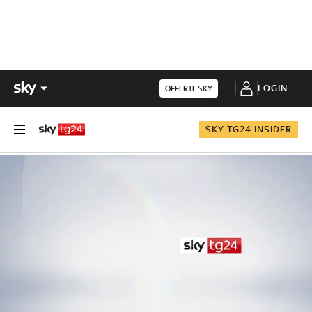
LOGIN
OFFERTE SKY
SKY TG24 INSIDER