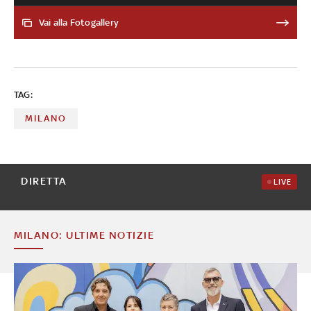
delitto di Cogne nel 2002: Annamaria Franzoni,
condannata per aver ammazzato il figlio di 3 anni, ha
Vai alla Fotogallery
sempre negato. Nel 2014, a Santa Croce Camerina
(Ragusa), Veronica Panarello strangola il figlio di 8 anni.
Fino al 13 giugno 2022, quando la 23enne Martina Patti
prima denuncia il rapimento della figlia di quasi 5 anni e
TAG:
poi confessa il delitto
MILANO
DIRETTA
LIVE
MILANO: ULTIME NOTIZIE