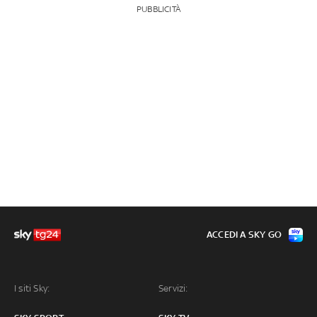
PUBBLICITÀ
ACCEDI A SKY GO
I siti Sky:
Servizi: