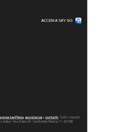
ACCEDI A SKY GO
renza tariffaria
,
assistenza
e
contatti
. Tutti i marchi
 Italia - Sky Italia Srl Via Monte Penice, 7 - 20138