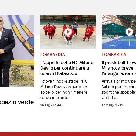
LOMBARDIA
LOMBARDIA
L'appello della HC Milano
Il pickleball tro
Devils per continuare a
Milano, a breve
usare il Palasesto
l'inaugurazione
I giovani hockeisti dell'’HC
Arriva il primo Op
Milano Devils lanciano un
Milano per provar
appello per non rimanere
sport che spopola 
senza impianto:...
Uniti. La...
spazio verde
14 lug - 12:44
12 mag - 15:19