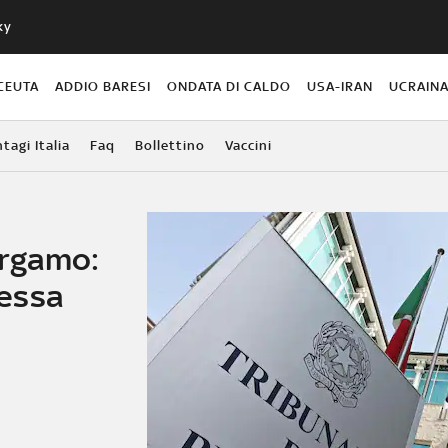
ky
CEUTA
ADDIO BARESI
ONDATA DI CALDO
USA-IRAN
UCRAIN
agi Italia
Faq
Bollettino
Vaccini
ergamo:
essa