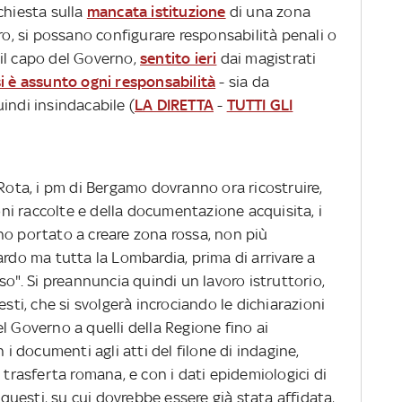
chiesta sulla
mancata istituzione
di una zona
, si possano configurare responsabilità penali o
i il capo del Governo,
sentito ieri
dai magistrati
si è assunto ogni responsabilità
- sia da
indi insindacabile (
LA DIRETTA
-
TUTTI GLI
 Rota, i pm di Bergamo dovranno ora ricostruire,
ioni raccolte e della documentazione acquisita, i
no portato a creare zona rossa, non più
o ma tutta la Lombardia, prima di arrivare a
so". Si preannuncia quindi un lavoro istruttorio,
esti, che si svolgerà incrociando le dichiarazioni
l Governo a quelli della Regione fino ai
 i documenti agli atti del filone di indagine,
 trasferta romana, e con i dati epidemiologici di
, questi, su cui dovrebbe essere già stata affidata,