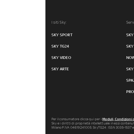
I siti Sky:
Serv
SKY SPORT
SKY
SKY TG24
SKY
SKY VIDEO
NO
SKY ARTE
SKY
SPA
PRO
Per il consumatore clicca qui per i
Moduli, Condizioni 
Sky e i diritti di proprietà intellettuale in essi conten
Milano P.IVA 04619241005. SkyTG24: ISSN 3035-1537 e