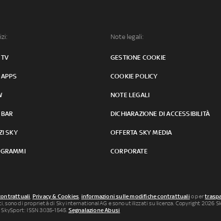
izi:
Note legali:
 TV
GESTIONE COOKIE
 APPS
COOKIE POLICY
W
NOTE LEGALI
 BAR
DICHIARAZIONE DI ACCESSIBILITÀ
ZI SKY
OFFERTA SKY MEDIA
GRAMMI
CORPORATE
contrattuali
,
Privacy & Cookies
,
informazioni sulle modifiche contrattuali
o per
traspa
uti, sono di proprietà di Sky international AG e sono utilizzati su licenza. Copyright 2026 Sky
 SkySport: ISSN 3035-1545.
Segnalazione Abusi