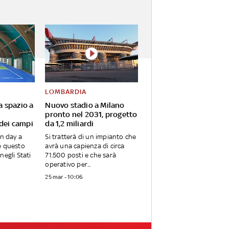
LOMBARDIA
va spazio a
Nuovo stadio a Milano
pronto nel 2031, progetto
 dei campi
da 1,2 miliardi
en day a
Si tratterà di un impianto che
e questo
avrà una capienza di circa
negli Stati
71.500 posti e che sarà
operativo per...
25 mar - 10:06