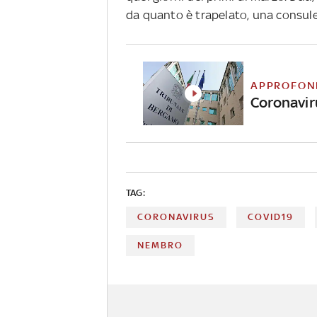
da quanto è trapelato, una consule
APPROFON
Coronavir
TAG:
CORONAVIRUS
COVID19
NEMBRO