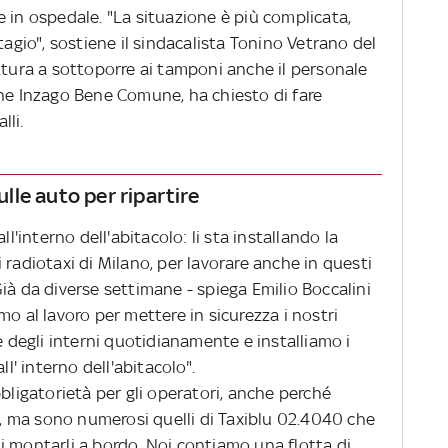
 in ospedale. "La situazione è più complicata,
tagio", sostiene il sindacalista Tonino Vetrano del
ttura a sottoporre ai tamponi anche il personale
one Inzago Bene Comune, ha chiesto di fare
alli.
ulle auto per ripartire
ll'interno dell'abitacolo: li sta installando la
 radiotaxi di Milano, per lavorare anche in questi
ià da diverse settimane - spiega Emilio Boccalini
mo al lavoro per mettere in sicurezza i nostri
e degli interni quotidianamente e installiamo i
ll' interno dell'abitacolo".
bbligatorietà per gli operatori, anche perché
 ma sono numerosi quelli di Taxiblu 02.4040 che
i montarli a bordo. Noi contiamo una flotta di