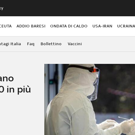
ky
CEUTA
ADDIO BARESI
ONDATA DI CALDO
USA-IRAN
UCRAIN
agi Italia
Faq
Bollettino
Vaccini
lano
0 in più