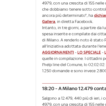
4979, con una crescita di 155 nelle
che dobbiamo tenere sotto controll
ancora più determinato", ha
dichia
Gallera
, in diretta Facebook.
Intanto, in tre giorni, a partire da
spesa inserite e compilate dai citt
di Milano. A renderlo noto è stato P
all'iniziativa adottata durante l'e
AGGIORNAMENTI
-
LO SPECIALE
-
quelle in compilazione. I cittadini
l'help line del Comune, lo 02.02.02
1.250 domande e sono invece 2.800
18:20 - A Milano 12.479 cont
Salgono a 12.479, 440 più di ieri, i 
4979, con una crescita di 155 nelle