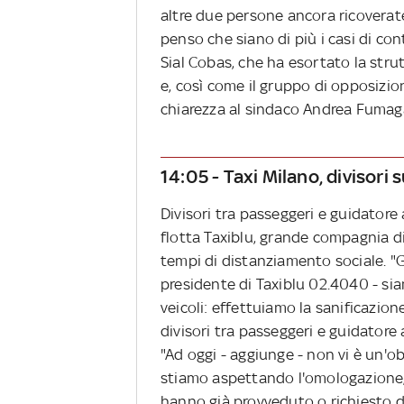
altre due persone ancora ricoverate
penso che siano di più i casi di con
Sial Cobas, che ha esortato la stru
e, così come il gruppo di opposizi
chiarezza al sindaco Andrea Fumag
14:05 - Taxi Milano, divisori s
Divisori tra passeggeri e guidatore a
flotta Taxiblu, grande compagnia di
tempi di distanziamento sociale. "G
presidente di Taxiblu 02.4040 - sia
veicoli: effettuiamo la sanificazion
divisori tra passeggeri e guidatore a
"Ad oggi - aggiunge - non vi è un'o
stiamo aspettando l'omologazione,
hanno già provveduto o richiesto d