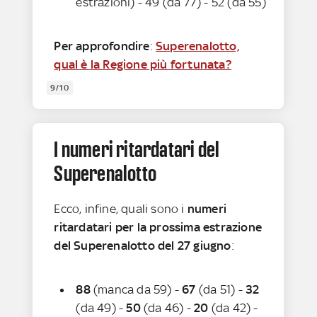
estrazioni) - 49 (da 77) - 52 (da 55)
Per approfondire
:
Superenalotto,
qual è la Regione più fortunata?
9/10
I numeri ritardatari del
Superenalotto
Ecco, infine, quali sono i
numeri
ritardatari per la prossima estrazione
del Superenalotto del 27 giugno
:
88
(manca da 59) -
67
(da 51) -
32
(da 49) -
50
(da 46) -
20
(da 42) -