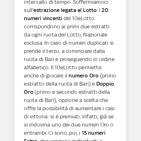
intervallo di tempo. Soffermiamoci
sull’
estrazione legata al Lotto
. I
20
numeri vincenti
del 10eLotto
corrispondono ai primi due estratti
da ogni ruota del Lotto, Nazionale
esclusa. In caso di numeri duplicati si
prende il terzo, a cominciare dalla
ruota di Bari e proseguendo in ordine
alfabetico. Il 10eLotto permette
anche di giocare il
numero Oro
(primo
estratto della ruota di Bari) e
Doppio
Oro
(primo e secondo estratti della
ruota di Bari), opzione a scelta che
offre la possibilità di aumentare i casi
di vittoria: si è premiati, infatti, già se
si indovina uno dei due numeri Oro o
entrambi. Ci sono, poi, i
15 numeri
Extra
, che vengono individuati a