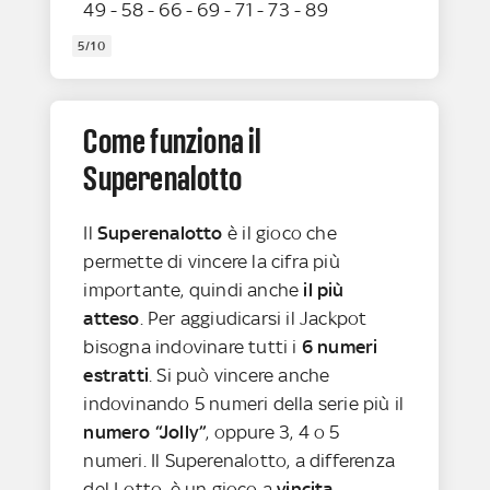
49 - 58 - 66 - 69 - 71 - 73 - 89
5/10
Come funziona il
Superenalotto
Il
Superenalotto
è il gioco che
permette di vincere la cifra più
importante, quindi anche
il più
atteso
. Per aggiudicarsi il Jackpot
bisogna indovinare tutti i
6 numeri
estratti
. Si può vincere anche
indovinando 5 numeri della serie più il
numero “Jolly”
, oppure 3, 4 o 5
numeri. Il Superenalotto, a differenza
del Lotto, è un gioco a
vincita